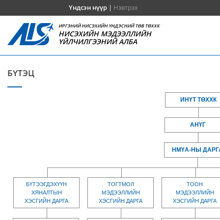
Үндсэн нүүр
|
Нэвтрэх
ИРГЭНИЙ НИСЭХИЙН ҮНДЭСНИЙ ТӨВ ТӨХХК
НИСЭХИЙН МЭДЭЭЛЛИЙН
ҮЙЛЧИЛГЭЭНИЙ АЛБА
БҮТЭЦ
ИНҮТ ТӨХХК
АНҮГ
НМҮА-НЫ ДАРГ
БҮТЭЭГДЭХҮҮН
ТОГТМОЛ
ТООН
ХЯНАЛТЫН
МЭДЭЭЛЛИЙН
МЭДЭЭЛЛИЙН
ХЭСГИЙН ДАРГА
ХЭСГИЙН ДАРГА
ХЭСГИЙН ДАРГА