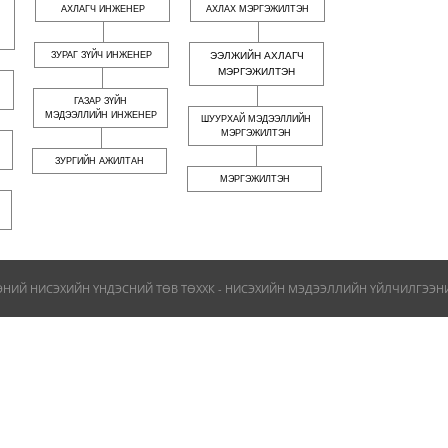
АХЛАГЧ ИНЖЕНЕР
АХЛАХ МЭРГЭЖИЛТЭН
ЗУРАГ ЗҮЙЧ ИНЖЕНЕР
ЭЭЛЖИЙН АХЛАГЧ
МЭРГЭЖИЛТЭН
ГАЗАР ЗҮЙН
МЭДЭЭЛЛИЙН ИНЖЕНЕР
ШУУРХАЙ МЭДЭЭЛЛИЙН
МЭРГЭЖИЛТЭН
ЗУРГИЙН АЖИЛТАН
МЭРГЭЖИЛТЭН
ЭНИЙ НИСЭХИЙН ҮНДЭСНИЙ ТӨВ ТӨХХК - НИСЭХИЙН МЭДЭЭЛЛИЙН ҮЙЛЧИЛГЭЭНИЙ