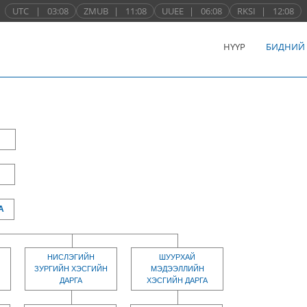
UTC
|
03:08
ZMUB
|
11:08
UUEE
|
06:08
RKSI
|
12:08
НҮҮР
БИДНИЙ
А
НИСЛЭГИЙН
ШУУРХАЙ
ЗУРГИЙН ХЭСГИЙН
МЭДЭЭЛЛИЙН
ДАРГА
ХЭСГИЙН ДАРГА