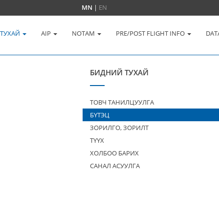
MN
|
EN
 ТУХАЙ
AIP
NOTAM
PRE/POST FLIGHT INFO
DAT
БИДНИЙ ТУХАЙ
ТОВЧ ТАНИЛЦУУЛГА
БҮТЭЦ
ЗОРИЛГО, ЗОРИЛТ
ТҮҮХ
ХОЛБОО БАРИХ
САНАЛ АСУУЛГА