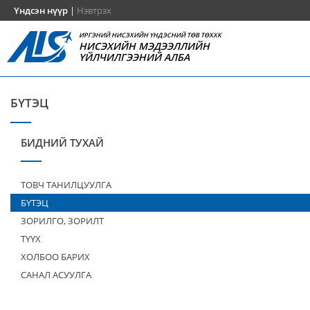
Үндсэн нүүр
|
Нэвтрэх
ИРГЭНИЙ НИСЭХИЙН ҮНДЭСНИЙ ТӨВ ТӨХХК
НИСЭХИЙН МЭДЭЭЛЛИЙН
ҮЙЛЧИЛГЭЭНИЙ АЛБА
БҮТЭЦ
БИДНИЙ ТУХАЙ
ТОВЧ ТАНИЛЦУУЛГА
БҮТЭЦ
ЗОРИЛГО, ЗОРИЛТ
ТҮҮХ
ХОЛБОО БАРИХ
САНАЛ АСУУЛГА