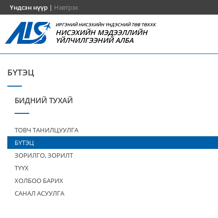
Үндсэн нүүр
|
Нэвтрэх
ИРГЭНИЙ НИСЭХИЙН ҮНДЭСНИЙ ТӨВ ТӨХХК
НИСЭХИЙН МЭДЭЭЛЛИЙН
ҮЙЛЧИЛГЭЭНИЙ АЛБА
БҮТЭЦ
БИДНИЙ ТУХАЙ
ТОВЧ ТАНИЛЦУУЛГА
БҮТЭЦ
ЗОРИЛГО, ЗОРИЛТ
ТҮҮХ
ХОЛБОО БАРИХ
САНАЛ АСУУЛГА