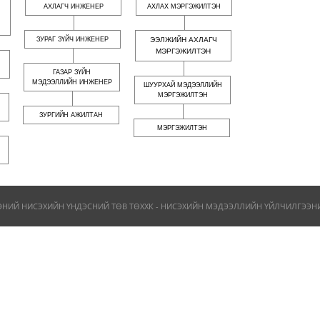
АХЛАГЧ ИНЖЕНЕР
АХЛАХ МЭРГЭЖИЛТЭН
ЗУРАГ ЗҮЙЧ ИНЖЕНЕР
ЭЭЛЖИЙН АХЛАГЧ
МЭРГЭЖИЛТЭН
ГАЗАР ЗҮЙН
МЭДЭЭЛЛИЙН ИНЖЕНЕР
ШУУРХАЙ МЭДЭЭЛЛИЙН
МЭРГЭЖИЛТЭН
ЗУРГИЙН АЖИЛТАН
МЭРГЭЖИЛТЭН
ЭНИЙ НИСЭХИЙН ҮНДЭСНИЙ ТӨВ ТӨХХК - НИСЭХИЙН МЭДЭЭЛЛИЙН ҮЙЛЧИЛГЭЭНИЙ