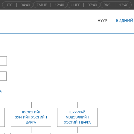
UTC
|
04:40
ZMUB
|
12:40
UUEE
|
07:40
RKSI
|
13:40
НҮҮР
БИДНИЙ
А
НИСЛЭГИЙН
ШУУРХАЙ
ЗУРГИЙН ХЭСГИЙН
МЭДЭЭЛЛИЙН
ДАРГА
ХЭСГИЙН ДАРГА