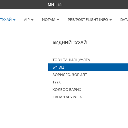
MN
|
EN
 ТУХАЙ
AIP
NOTAM
PRE/POST FLIGHT INFO
DAT
БИДНИЙ ТУХАЙ
ТОВЧ ТАНИЛЦУУЛГА
БҮТЭЦ
ЗОРИЛГО, ЗОРИЛТ
ТҮҮХ
ХОЛБОО БАРИХ
САНАЛ АСУУЛГА