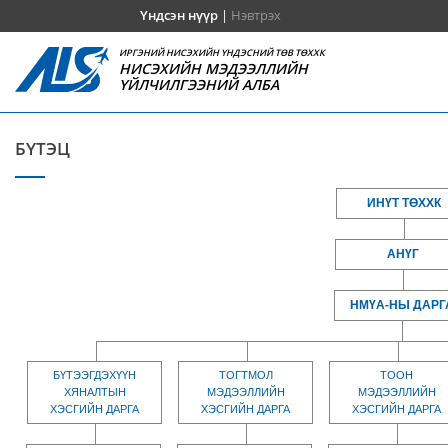
Үндсэн нүүр
|
Нэвтрэх
ИРГЭНИЙ НИСЭХИЙН ҮНДЭСНИЙ ТӨВ ТӨХХК
НИСЭХИЙН МЭДЭЭЛЛИЙН
ҮЙЛЧИЛГЭЭНИЙ АЛБА
БҮТЭЦ
ИНҮТ ТӨХХК
АНҮГ
НМҮА-НЫ ДАРГ
БҮТЭЭГДЭХҮҮН
ТОГТМОЛ
ТООН
ХЯНАЛТЫН
МЭДЭЭЛЛИЙН
МЭДЭЭЛЛИЙН
ХЭСГИЙН ДАРГА
ХЭСГИЙН ДАРГА
ХЭСГИЙН ДАРГА