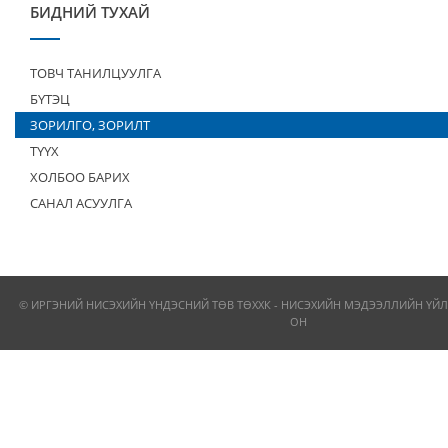
БИДНИЙ ТУХАЙ
ТОВЧ ТАНИЛЦУУЛГА
БҮТЭЦ
ЗОРИЛГО, ЗОРИЛТ
ТҮҮХ
ХОЛБОО БАРИХ
САНАЛ АСУУЛГА
© ИРГЭНИЙ НИСЭХИЙН ҮНДЭСНИЙ ТӨВ ТӨХХК - НИСЭХИЙН МЭДЭЭЛЛИЙН ҮЙЛ
ОН