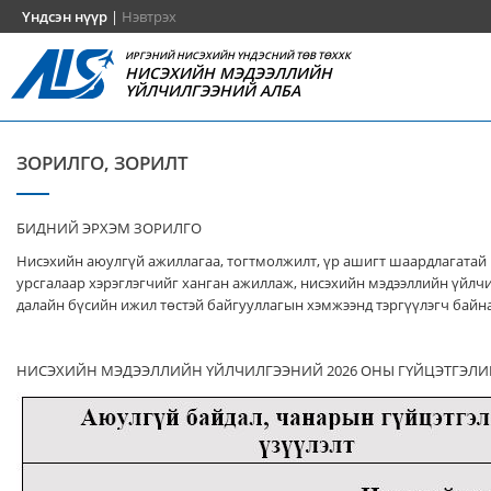
Үндсэн нүүр
|
Нэвтрэх
ИРГЭНИЙ НИСЭХИЙН ҮНДЭСНИЙ ТӨВ ТӨХХК
НИСЭХИЙН МЭДЭЭЛЛИЙН
ҮЙЛЧИЛГЭЭНИЙ АЛБА
ЗОРИЛГО, ЗОРИЛТ
БИДНИЙ ЭРХЭМ ЗОРИЛГО
Нисэхийн аюулгүй ажиллагаа, тогтмолжилт, үр ашигт шаардлагатай
урсгалаар хэрэглэгчийг ханган ажиллаж, нисэхийн мэдээллийн үйлч
далайн бүсийн ижил төстэй байгууллагын хэмжээнд тэргүүлэгч байна
НИСЭХИЙН МЭДЭЭЛЛИЙН ҮЙЛЧИЛГЭЭНИЙ 2026 ОНЫ ГҮЙЦЭТГЭЛИ