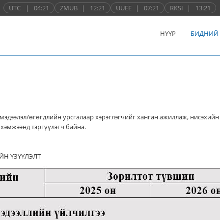
UTC
|
04:21
ZMUB
|
12:21
UUEE
|
07:21
RKSI
|
13:21
НҮҮР
БИДНИЙ
мэдээлэл/өгөгдлийн урсгалаар хэрэглэгчийг ханган ажиллаж, нисэхийн
хэмжээнд тэргүүлэгч байна.
ЙН ҮЗҮҮЛЭЛТ