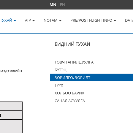
MN
|
EN
 ТУХАЙ
AIP
NOTAM
PRE/POST FLIGHT INFO
DAT
БИДНИЙ ТУХАЙ
ТОВЧ ТАНИЛЦУУЛГА
БҮТЭЦ
 мэдээллийн
ЗОРИЛГО, ЗОРИЛТ
ТҮҮХ
ХОЛБОО БАРИХ
САНАЛ АСУУЛГА