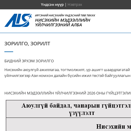
Үндсэн нүүр
|
Нэвтрэх
ИРГЭНИЙ НИСЭХИЙН ҮНДЭСНИЙ ТӨВ ТӨХХК
НИСЭХИЙН МЭДЭЭЛЛИЙН
ҮЙЛЧИЛГЭЭНИЙ АЛБА
ЗОРИЛГО, ЗОРИЛТ
БИДНИЙ ЭРХЭМ ЗОРИЛГО
Нисэхийн аюулгүй ажиллагаа, тогтмолжилт, үр ашигт шаардлагатай 
үйлчилгээгээр Ази номхон далайн бүсийн ижил төстэй байгууллагын 
НИСЭХИЙН МЭДЭЭЛЛИЙН ҮЙЛЧИЛГЭЭНИЙ 2026 ОНЫ ГҮЙЦЭТГЭЛИ