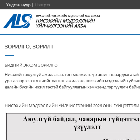
Үндсэн нүүр
|
Нэвтрэх
ИРГЭНИЙ НИСЭХИЙН ҮНДЭСНИЙ ТӨВ ТӨХХК
НИСЭХИЙН МЭДЭЭЛЛИЙН
ҮЙЛЧИЛГЭЭНИЙ АЛБА
ЗОРИЛГО, ЗОРИЛТ
БИДНИЙ ЭРХЭМ ЗОРИЛГО
Нисэхийн аюулгүй ажиллагаа, тогтмолжилт, үр ашигт шаардлагатай
урсгалаар хэрэглэгчийг ханган ажиллаж, нисэхийн мэдээллийн үйлч
далайн бүсийн ижил төстэй байгууллагын хэмжээнд тэргүүлэгч байна
НИСЭХИЙН МЭДЭЭЛЛИЙН ҮЙЛЧИЛГЭЭНИЙ 2026 ОНЫ ГҮЙЦЭТГЭЛИ