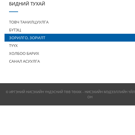
БИДНИЙ ТУХАЙ
ТОВЧ ТАНИЛЦУУЛГА
БҮТЭЦ
ЗОРИЛГО, ЗОРИЛТ
ТҮҮХ
ХОЛБОО БАРИХ
САНАЛ АСУУЛГА
© ИРГЭНИЙ НИСЭХИЙН ҮНДЭСНИЙ ТӨВ ТӨХХК - НИСЭХИЙН МЭДЭЭЛЛИЙН ҮЙЛ
ОН