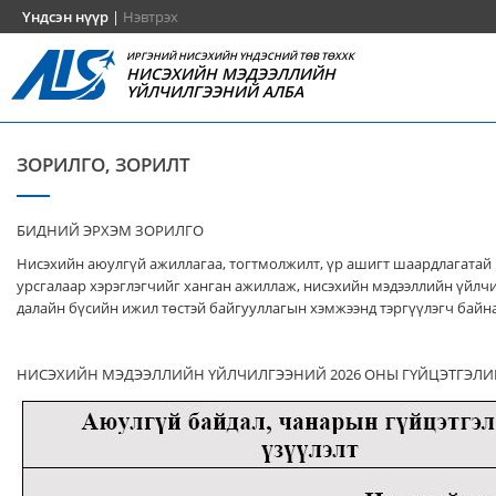
Үндсэн нүүр
|
Нэвтрэх
ИРГЭНИЙ НИСЭХИЙН ҮНДЭСНИЙ ТӨВ ТӨХХК
НИСЭХИЙН МЭДЭЭЛЛИЙН
ҮЙЛЧИЛГЭЭНИЙ АЛБА
ЗОРИЛГО, ЗОРИЛТ
БИДНИЙ ЭРХЭМ ЗОРИЛГО
Нисэхийн аюулгүй ажиллагаа, тогтмолжилт, үр ашигт шаардлагатай
урсгалаар хэрэглэгчийг ханган ажиллаж, нисэхийн мэдээллийн үйлч
далайн бүсийн ижил төстэй байгууллагын хэмжээнд тэргүүлэгч байна
НИСЭХИЙН МЭДЭЭЛЛИЙН ҮЙЛЧИЛГЭЭНИЙ 2026 ОНЫ ГҮЙЦЭТГЭЛИ