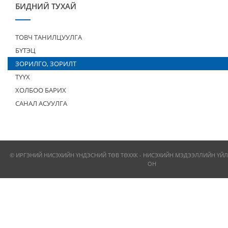
БИДНИЙ ТУХАЙ
ТОВЧ ТАНИЛЦУУЛГА
БҮТЭЦ
ЗОРИЛГО, ЗОРИЛТ
ТҮҮХ
ХОЛБОО БАРИХ
САНАЛ АСУУЛГА
© ИРГЭНИЙ НИСЭХИЙН ҮНДЭСНИЙ ТӨВ ТӨХХК - НИСЭХИЙН МЭДЭЭЛЛИЙН ҮЙЛ
ОН