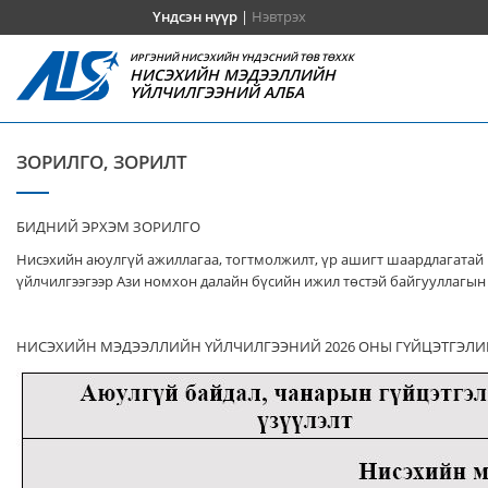
Үндсэн нүүр
|
Нэвтрэх
ИРГЭНИЙ НИСЭХИЙН ҮНДЭСНИЙ ТӨВ ТӨХХК
НИСЭХИЙН МЭДЭЭЛЛИЙН
ҮЙЛЧИЛГЭЭНИЙ АЛБА
ЗОРИЛГО, ЗОРИЛТ
БИДНИЙ ЭРХЭМ ЗОРИЛГО
Нисэхийн аюулгүй ажиллагаа, тогтмолжилт, үр ашигт шаардлагатай 
үйлчилгээгээр Ази номхон далайн бүсийн ижил төстэй байгууллагын 
НИСЭХИЙН МЭДЭЭЛЛИЙН ҮЙЛЧИЛГЭЭНИЙ 2026 ОНЫ ГҮЙЦЭТГЭЛИ