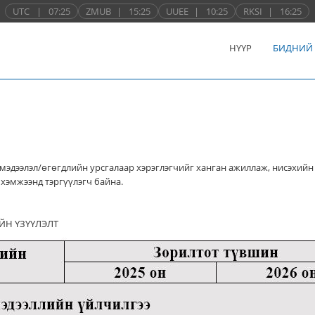
UTC
|
07:25
ZMUB
|
15:25
UUEE
|
10:25
RKSI
|
16:25
НҮҮР
БИДНИЙ
мэдээлэл/өгөгдлийн урсгалаар хэрэглэгчийг ханган ажиллаж, нисэхийн
хэмжээнд тэргүүлэгч байна.
ЙН ҮЗҮҮЛЭЛТ