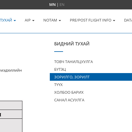
MN
|
EN
 ТУХАЙ
AIP
NOTAM
PRE/POST FLIGHT INFO
DAT
БИДНИЙ ТУХАЙ
ТОВЧ ТАНИЛЦУУЛГА
БҮТЭЦ
 мэдээллийн
ЗОРИЛГО, ЗОРИЛТ
ТҮҮХ
ХОЛБОО БАРИХ
САНАЛ АСУУЛГА