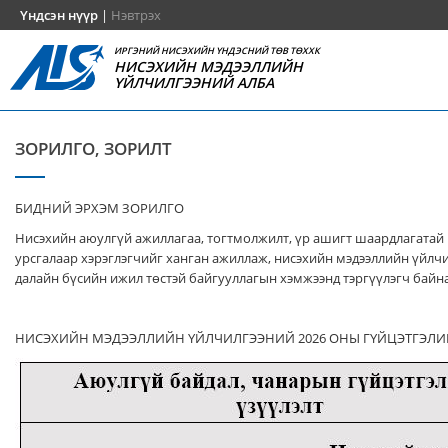
Үндсэн нүүр
|
Нэвтрэх
ИРГЭНИЙ НИСЭХИЙН ҮНДЭСНИЙ ТӨВ ТӨХХК
НИСЭХИЙН МЭДЭЭЛЛИЙН
ҮЙЛЧИЛГЭЭНИЙ АЛБА
ЗОРИЛГО, ЗОРИЛТ
БИДНИЙ ЭРХЭМ ЗОРИЛГО
Нисэхийн аюулгүй ажиллагаа, тогтмолжилт, үр ашигт шаардлагатай
урсгалаар хэрэглэгчийг ханган ажиллаж, нисэхийн мэдээллийн үйлч
далайн бүсийн ижил төстэй байгууллагын хэмжээнд тэргүүлэгч байна
НИСЭХИЙН МЭДЭЭЛЛИЙН ҮЙЛЧИЛГЭЭНИЙ 2026 ОНЫ ГҮЙЦЭТГЭЛИ