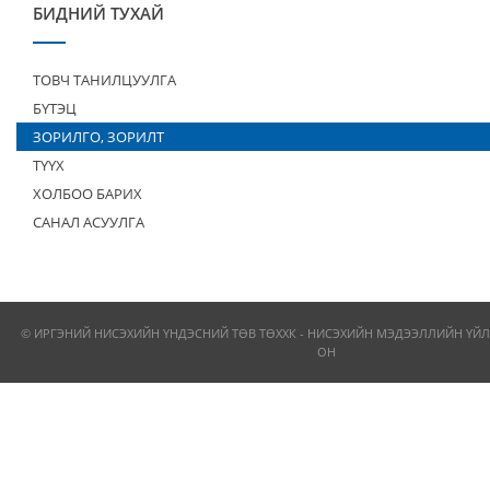
БИДНИЙ ТУХАЙ
ТОВЧ ТАНИЛЦУУЛГА
БҮТЭЦ
ЗОРИЛГО, ЗОРИЛТ
ТҮҮХ
ХОЛБОО БАРИХ
САНАЛ АСУУЛГА
© ИРГЭНИЙ НИСЭХИЙН ҮНДЭСНИЙ ТӨВ ТӨХХК - НИСЭХИЙН МЭДЭЭЛЛИЙН ҮЙЛ
ОН