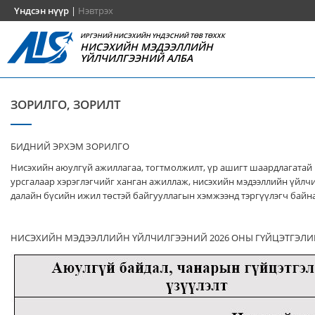
Үндсэн нүүр
|
Нэвтрэх
ИРГЭНИЙ НИСЭХИЙН ҮНДЭСНИЙ ТӨВ ТӨХХК
НИСЭХИЙН МЭДЭЭЛЛИЙН
ҮЙЛЧИЛГЭЭНИЙ АЛБА
ЗОРИЛГО, ЗОРИЛТ
БИДНИЙ ЭРХЭМ ЗОРИЛГО
Нисэхийн аюулгүй ажиллагаа, тогтмолжилт, үр ашигт шаардлагатай
урсгалаар хэрэглэгчийг ханган ажиллаж, нисэхийн мэдээллийн үйлч
далайн бүсийн ижил төстэй байгууллагын хэмжээнд тэргүүлэгч байна
НИСЭХИЙН МЭДЭЭЛЛИЙН ҮЙЛЧИЛГЭЭНИЙ 2026 ОНЫ ГҮЙЦЭТГЭЛИ