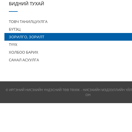
БИДНИЙ ТУХАЙ
ТОВЧ ТАНИЛЦУУЛГА
БҮТЭЦ
ЗОРИЛГО, ЗОРИЛТ
ТҮҮХ
ХОЛБОО БАРИХ
САНАЛ АСУУЛГА
© ИРГЭНИЙ НИСЭХИЙН ҮНДЭСНИЙ ТӨВ ТӨХХК - НИСЭХИЙН МЭДЭЭЛЛИЙН ҮЙЛ
ОН