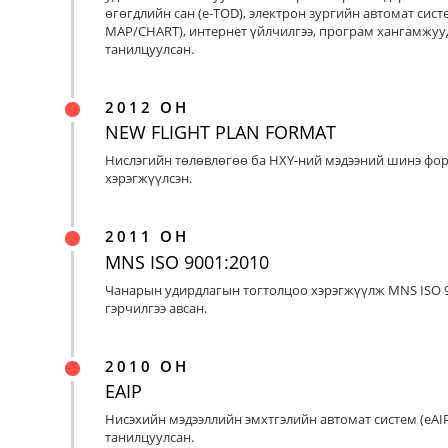
өгөгдлийн сан (e-TOD), электрон зургийн автомат систе
MAP/CHART), интернет үйлчилгээ, програм хангамжуу
танилцуулсан.
2012 ОН
NEW FLIGHT PLAN FORMAT
Нислэгийн төлөвлөгөө ба НХҮ-ний мэдээний шинэ фо
хэрэгжүүлсэн.
2011 ОН
MNS ISO 9001:2010
Чанарын удирдлагын тогтолцоо хэрэгжүүлж MNS ISO 9
гэрчилгээ авсан.
2010 ОН
EAIP
Нисэхийн мэдээллийн эмхтгэлийн автомат систем (eAIP
танилцуулсан.