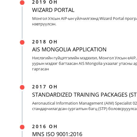
2019 ОН
WIZARD PORTAL
Монгол Улсын AIP-ын үйлчилгээнд Wizard Portal прог
нэвтрүүлсэн.
2018 ОН
AIS MONGOLIA APPLICATION
Нислэгийн гүйцэтгэлийн мэдээлэл, Монгол Улсын eAIP
уурын мэдээг багтаасан AIS Mongolia ухаалаг утасны ap
гаргасан
2017 ОН
STANDARDIZED TRAINING PACKAGES (ST
Aeronautical Information Management (AIM) Specialist 0
стандарчилагдсан сургалтын багц (STP) боловсрууулса
2016 ОН
MNS ISO 9001:2016