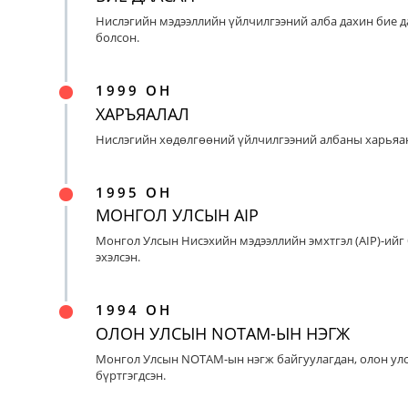
Нислэгийн мэдээллийн үйлчилгээний алба дахин бие д
болсон.
1999 ОН
ХАРЪЯАЛАЛ
Нислэгийн хөдөлгөөний үйлчилгээний албаны харьяан
1995 ОН
МОНГОЛ УЛСЫН AIP
Монгол Улсын Нисэхийн мэдээллийн эмхтгэл (AIP)-ийг
эхэлсэн.
1994 ОН
ОЛОН УЛСЫН NOTAM-ЫН НЭГЖ
Монгол Улсын NOTAM-ын нэгж байгуулагдан, олон ул
бүртгэгдсэн.