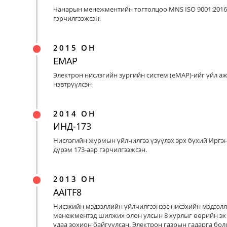
Чанарын менежментийн тогтолцоо MNS ISO 9001:2016
гэрчилгээжсэн.
2015 ОН
EMAP
Электрон нислэгийн зургийн систем (eMAP)-ийг үйл а
нэвтрүүлсэн
2014 ОН
ИНД-173
Нислэгийн журмын үйлчилгээ үзүүлэх эрх бүхий Иргэ
дүрэм 173-аар гэрчилгээжсэн.
2013 ОН
AAITF8
Нисэхийн мэдээллийн үйлчилгээнээс нисэхийн мэдээл
менежментэд шилжих олон улсын 8 хурлыг өөрийн эх
удаа зохион байгуулсан. Электрон газрын гадарга бо