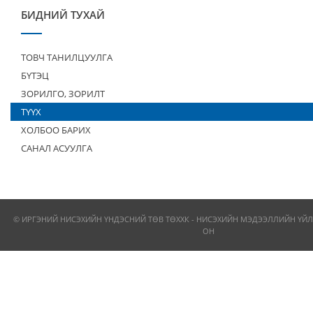
БИДНИЙ ТУХАЙ
ТОВЧ ТАНИЛЦУУЛГА
БҮТЭЦ
ЗОРИЛГО, ЗОРИЛТ
ТҮҮХ
ХОЛБОО БАРИХ
САНАЛ АСУУЛГА
© ИРГЭНИЙ НИСЭХИЙН ҮНДЭСНИЙ ТӨВ ТӨХХК - НИСЭХИЙН МЭДЭЭЛЛИЙН ҮЙЛ
ОН