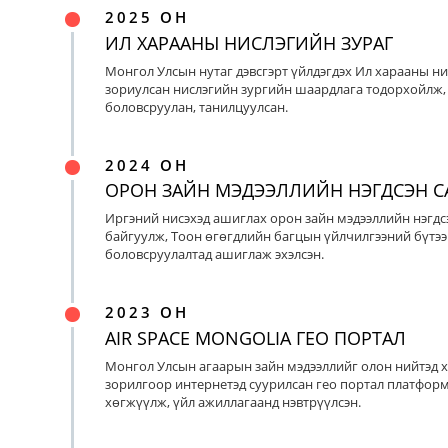
2025 ОН
ИЛ ХАРААНЫ НИСЛЭГИЙН ЗУРАГ
Монгол Улсын нутаг дэвсгэрт үйлдэгдэх Ил харааны ни
зориулсан нислэгийн зургийн шаардлага тодорхойлж, 
боловсруулан, танилцуулсан.
2024 ОН
ОРОН ЗАЙН МЭДЭЭЛЛИЙН НЭГДСЭН С
Иргэний нисэхэд ашиглах орон зайн мэдээллийн нэгдс
байгуулж, Тоон өгөгдлийн багцын үйлчилгээний бүтээ
боловсруулалтад ашиглаж эхэлсэн.
2023 ОН
AIR SPACE MONGOLIA ГЕО ПОРТАЛ
Монгол Улсын агаарын зайн мэдээллийг олон нийтэд х
зорилгоор интернетэд суурилсан гео портал платфор
хөгжүүлж, үйл ажиллагаанд нэвтрүүлсэн.