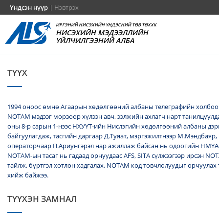
Үндсэн нүүр
|
Нэвтрэх
ИРГЭНИЙ НИСЭХИЙН ҮНДЭСНИЙ ТӨВ ТӨХХК
НИСЭХИЙН МЭДЭЭЛЛИЙН
ҮЙЛЧИЛГЭЭНИЙ АЛБА
ТҮҮХ
1994 оноос өмнө Агаарын хөдөлгөөний албаны телеграфийн холбоо
NОТАМ мэдээг морзоор хүлээн авч, ээлжийн ахлагч нарт танилцуулда
оны 8-р сарын 1-нээс НХУҮТ-ийн Нислэгийн хөдөлгөөний албаны дэ
байгуулагдаж, тасгийн даргаар Д.Туяат, мэргэжилтнээр М.Мэндбаяр,
операторчаар П.Ариунгэрэл нар ажиллаж байсан нь одоогийн НМҮА
NOTAM-ын тасаг нь гадаад орнуудаас AFS, SITA сүлжээгээр ирсэн N
тайлж, бүртгэл хөтлөн хадгалах, NОТАМ код товчлолуудыг орчуулах
хийж байжээ.
ТҮҮХЭН ЗАМНАЛ