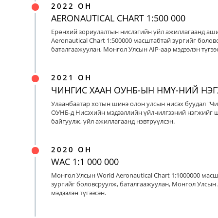
2022 ОН
AERONAUTICAL CHART 1:500 000
Ерөнхий зориулалтын нислэгийн үйл ажиллагаанд аш
Aeronautical Chart 1:500000 масштабтай зургийг болов
баталгаажуулан, Монгол Улсын AIP-аар мэдээлэн түгээс
2021 ОН
ЧИНГИС ХААН ОУНБ-ЫН НМҮ-НИЙ НЭ
Улаанбаатар хотын шинэ олон улсын нисэх буудал "Чи
ОУНБ-д Нисэхийн мэдээллийн үйлчилгээний нэгжийг 
байгуулж, үйл ажиллагаанд нэвтрүүлсэн.
2020 ОН
WAC 1:1 000 000
Монгол Улсын World Aeronautical Chart 1:1000000 мас
зургийг боловсруулж, баталгаажуулан, Монгол Улсын 
мэдээлэн түгээсэн.