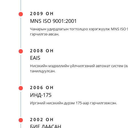
2009 ОН
MNS ISO 9001:2001
Чанарын удирдлагын тогтолцоо хэрэгжүүлж MNS ISO 9
гэрчилгээ авсан.
2008 ОН
EAIS
Нисэхийн мэдээллийн үйлчилгээний автомат систем (eA
танилцуулсан.
2006 ОН
ИНД-175
Иргэний нисэхийн дүрэм 175-аар гэрчилгээжсэн.
2002 ОН
БИЕ ДААСАН