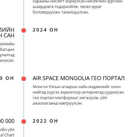
харааны нислэгт зориулсан нислэгийн зургийн
шаардлага тодорхойлж, төсөл зураг
боловсруулан, танилцуулсан.
ЛИЙН
2024 ОН
Н САН
ээллийн
 багцын
улалтад
хэлсэн.
AIR SPACE MONGOLIA ГЕО ПОРТАЛ
3 ОН
Монгол Улсын агаарын зайн мэдээллийг олон
нийтэд хүргэх зорилгоор интернетэд суурилсан
гео портал платформыг хөгжүүлж, үйл
ажиллагаанд нэвтрүүлсэн.
0 000
2022 ОН
ийн үйл
al Chart