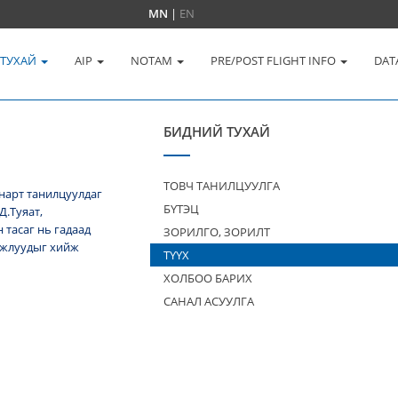
MN
|
EN
 ТУХАЙ
AIP
NOTAM
PRE/POST FLIGHT INFO
DAT
БИДНИЙ ТУХАЙ
ТОВЧ ТАНИЛЦУУЛГА
нарт танилцуулдаг
БҮТЭЦ
Д.Туяат,
тасаг нь гадаад
ЗОРИЛГО, ЗОРИЛТ
 ажлуудыг хийж
ТҮҮХ
ХОЛБОО БАРИХ
САНАЛ АСУУЛГА