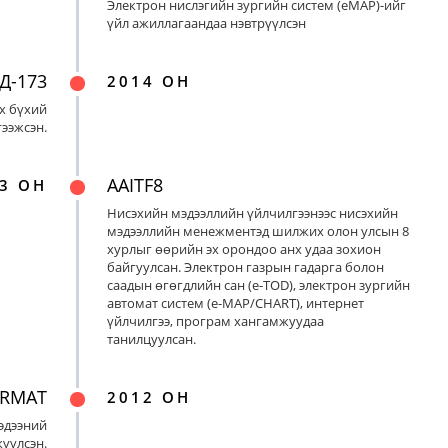
Электрон нислэгийн зургийн систем (eMAP)-ийг
үйл ажиллагаандаа нэвтрүүлсэн
Д-173
2014 ОН
х бүхий
ээжсэн.
AAITF8
3 ОН
Нисэхийн мэдээллийн үйлчилгээнээс нисэхийн
мэдээллийн менежментэд шилжих олон улсын 8
хурлыг өөрийн эх орондоо анх удаа зохион
байгуулсан. Электрон газрын гадарга болон
саадын өгөгдлийн сан (e-TOD), электрон зургийн
автомат систем (e-MAP/CHART), интернет
үйлчилгээ, програм хангамжуудаа
танилцуулсан.
ORMAT
2012 ОН
эдээний
үүлсэн.