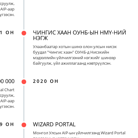
сруулж,
AIP-аар
үгээсэн.
ЧИНГИС ХААН ОУНБ-ЫН НМҮ-НИЙ
1 ОН
НЭГЖ
Улаанбаатар хотын шинэ олон улсын нисэх
буудал "Чингис хаан" ОУНБ-д Нисэхийн
мэдээллийн үйлчилгээний нэгжийг шинээр
байгуулж, үйл ажиллагаанд нэвтрүүлсэн.
00 000
2020 ОН
al Chart
сруулж,
AIP-аар
үгээсэн.
WIZARD PORTAL
9 ОН
Монгол Улсын AIP-ын үйлчилгээнд Wizard Portal