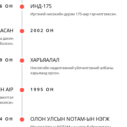
ИНД-175
6 ОН
Иргэний нисэхийн дүрэм 175-аар гэрчилгээжсэн.
ААСАН
2002 ОН
а дахин
 болсон.
ХАРЪЯАЛАЛ
9 ОН
Нислэгийн хөдөлгөөний үйлчилгээний албаны
харьяанд орсон.
Н AIP
1995 ОН
эмхтгэл
эхэлсэн.
ОЛОН УЛСЫН NOTAM-ЫН НЭГЖ
4 ОН
Монгол Улсын NOTAM-ын нэгж байгуулагдан,