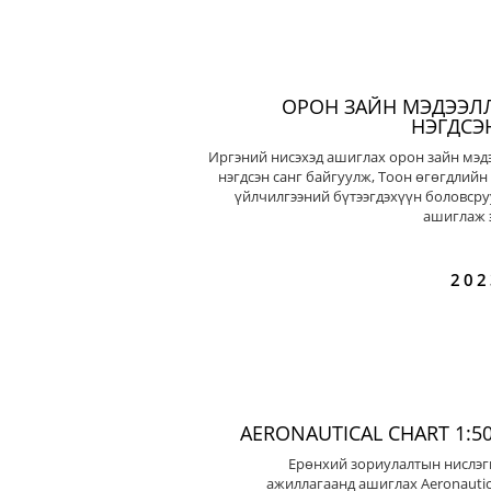
ОРОН ЗАЙН МЭДЭЭЛ
НЭГДСЭ
Иргэний нисэхэд ашиглах орон зайн мэд
нэгдсэн санг байгуулж, Тоон өгөгдлийн
үйлчилгээний бүтээгдэхүүн боловсру
ашиглаж э
202
AERONAUTICAL CHART 1:50
Ерөнхий зориулалтын нислэг
ажиллагаанд ашиглах Aeronautic