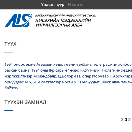
Үндсэн нүүр
|
Нэвтрэх
ИРГЭНИЙ НИСЭХИЙН ҮНДЭСНИЙ ТӨВ ТӨХХК
НИСЭХИЙН МЭДЭЭЛЛИЙН
ҮЙЛЧИЛГЭЭНИЙ АЛБА
ТҮҮХ
1994 оноос өмнө Агаарын хөдөлгөөний албаны телеграфийн холбооч
байсан байна. 1994 оны 8-р сарын 1-нээс НХУҮТ-ийн Нислэгийн хөдө
мэргэжилтнээр М.Мэндбаяр, Ц.Болормаа, операторчаар П.Ариунгэрэ
орнуудаас AFS, SITA сүлжээгээр ирсэн NОТАМ-уудыг шүүж аван тайл
байжээ.
ТҮҮХЭН ЗАМНАЛ
202