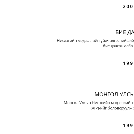
200
БИЕ Д
Нислэгийн мэдээллийн үйлчилгээний алб
бие даасан алба
199
МОНГОЛ УЛСЫ
Монгол Улсын Нисэхийн мэдээллийн 
(AIP)-ийг боловсруулж 
199