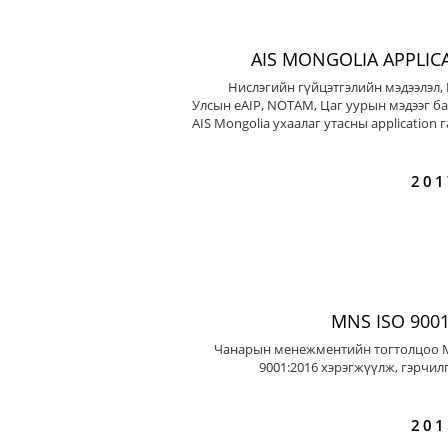
AIS MONGOLIA APPLIC
Нислэгийн гүйцэтгэлийн мэдээлэл,
Улсын eAIP, NOTAM, Цаг уурын мэдээг ба
AIS Mongolia ухаалаг утасны application 
201
MNS ISO 9001
Чанарын менежментийн тогтолцоо 
9001:2016 хэрэгжүүлж, гэрчил
201