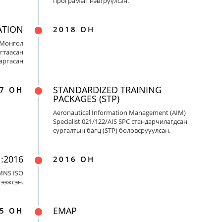
програмыг нэвтрүүлсэн.
ATION
2018 ОН
 Монгол
гтаасан
гаргасан
STANDARDIZED TRAINING
7 ОН
PACKAGES (STP)
Aeronautical Information Management (AIM)
Specialist 021/122/AIS SPC стандарчилагдсан
сургалтын багц (STP) боловсрууулсан.
:2016
2016 ОН
MNS ISO
гээжсэн.
EMAP
5 ОН