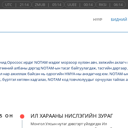
UTC
|
21:14
ZMUB
|
05:14
UUEE
|
00:14
RKSI
|
06:14
НҮҮР
БИДНИЙ
ид Оросоос ирдэг NОТАМ мэдээг морзоор хүлээн авч, ээлжийн ахлагч 
лгөөний албаны дэргэд NОТАМ-ын тасаг байгуулагдаж, тасгийн даргаар 
л нар ажиллаж байсан нь одоогийн НМҮА-ны анхдагчид юм. NOTAM-ын 
ж, бүртгэл хөтлөн хадгалах, NОТАМ код товчлолуудыг орчуулах тайлах
ИЛ ХАРААНЫ НИСЛЭГИЙН ЗУРАГ
5 ОН
Монгол Улсын нутаг дэвсгэрт үйлдэгдэх Ил