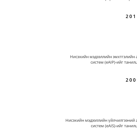
201
Нисэхийн мэдээллийн эмхтгэлийн 
систем (eAIP)-ийг танил
200
Нисэхийн мэдээллийн үйлчилгээний 
систем (eAIS)-ийг танил