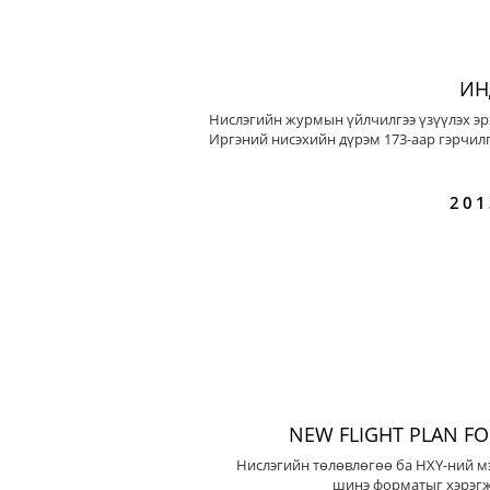
ИН
Нислэгийн журмын үйлчилгээ үзүүлэх эр
Иргэний нисэхийн дүрэм 173-аар гэрчилг
201
NEW FLIGHT PLAN F
Нислэгийн төлөвлөгөө ба НХҮ-ний м
шинэ форматыг хэрэгж