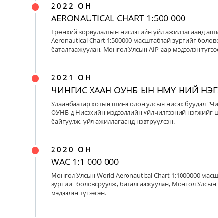
2022 ОН
AERONAUTICAL CHART 1:500 000
Ерөнхий зориулалтын нислэгийн үйл ажиллагаанд аш
Aeronautical Chart 1:500000 масштабтай зургийг болов
баталгаажуулан, Монгол Улсын AIP-аар мэдээлэн түгээс
2021 ОН
ЧИНГИС ХААН ОУНБ-ЫН НМҮ-НИЙ НЭ
Улаанбаатар хотын шинэ олон улсын нисэх буудал "Чи
ОУНБ-д Нисэхийн мэдээллийн үйлчилгээний нэгжийг 
байгуулж, үйл ажиллагаанд нэвтрүүлсэн.
2020 ОН
WAC 1:1 000 000
Монгол Улсын World Aeronautical Chart 1:1000000 мас
зургийг боловсруулж, баталгаажуулан, Монгол Улсын 
мэдээлэн түгээсэн.