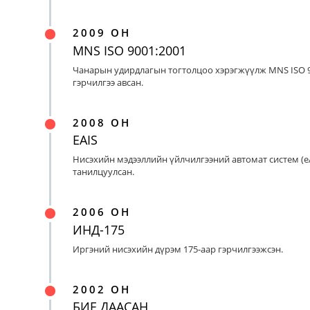
2009 ОН
MNS ISO 9001:2001
Чанарын удирдлагын тогтолцоо хэрэгжүүлж MNS ISO 9
гэрчилгээ авсан.
2008 ОН
EAIS
Нисэхийн мэдээллийн үйлчилгээний автомат систем (eA
танилцуулсан.
2006 ОН
ИНД-175
Иргэний нисэхийн дүрэм 175-аар гэрчилгээжсэн.
2002 ОН
БИЕ ДААСАН