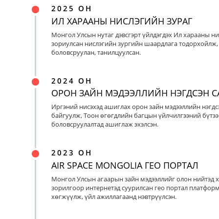
2025 ОН
ИЛ ХАРААНЫ НИСЛЭГИЙН ЗУРАГ
Монгол Улсын нутаг дэвсгэрт үйлдэгдэх Ил харааны ни
зориулсан нислэгийн зургийн шаардлага тодорхойлж, 
боловсруулан, танилцуулсан.
2024 ОН
ОРОН ЗАЙН МЭДЭЭЛЛИЙН НЭГДСЭН С
Иргэний нисэхэд ашиглах орон зайн мэдээллийн нэгдс
байгуулж, Тоон өгөгдлийн багцын үйлчилгээний бүтээ
боловсруулалтад ашиглаж эхэлсэн.
2023 ОН
AIR SPACE MONGOLIA ГЕО ПОРТАЛ
Монгол Улсын агаарын зайн мэдээллийг олон нийтэд х
зорилгоор интернетэд суурилсан гео портал платфор
хөгжүүлж, үйл ажиллагаанд нэвтрүүлсэн.