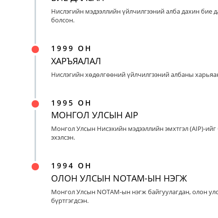
Нислэгийн мэдээллийн үйлчилгээний алба дахин бие д
болсон.
1999 ОН
ХАРЪЯАЛАЛ
Нислэгийн хөдөлгөөний үйлчилгээний албаны харьяан
1995 ОН
МОНГОЛ УЛСЫН AIP
Монгол Улсын Нисэхийн мэдээллийн эмхтгэл (AIP)-ийг
эхэлсэн.
1994 ОН
ОЛОН УЛСЫН NOTAM-ЫН НЭГЖ
Монгол Улсын NOTAM-ын нэгж байгуулагдан, олон ул
бүртгэгдсэн.