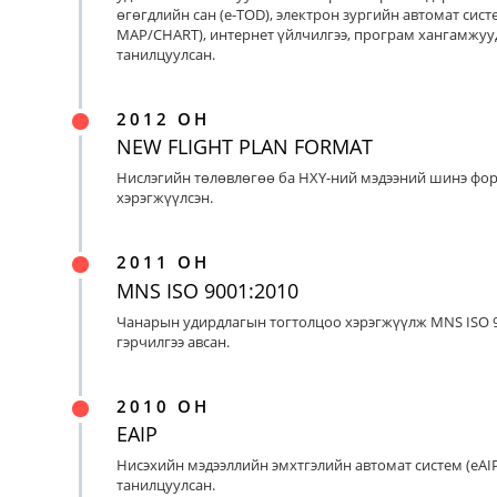
өгөгдлийн сан (e-TOD), электрон зургийн автомат систе
MAP/CHART), интернет үйлчилгээ, програм хангамжуу
танилцуулсан.
2012 ОН
NEW FLIGHT PLAN FORMAT
Нислэгийн төлөвлөгөө ба НХҮ-ний мэдээний шинэ фо
хэрэгжүүлсэн.
2011 ОН
MNS ISO 9001:2010
Чанарын удирдлагын тогтолцоо хэрэгжүүлж MNS ISO 9
гэрчилгээ авсан.
2010 ОН
EAIP
Нисэхийн мэдээллийн эмхтгэлийн автомат систем (eAIP
танилцуулсан.