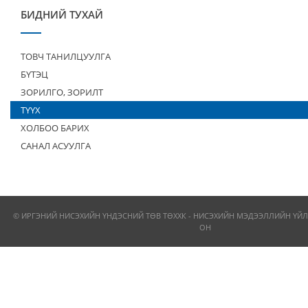
БИДНИЙ ТУХАЙ
ТОВЧ ТАНИЛЦУУЛГА
БҮТЭЦ
ЗОРИЛГО, ЗОРИЛТ
ТҮҮХ
ХОЛБОО БАРИХ
САНАЛ АСУУЛГА
© ИРГЭНИЙ НИСЭХИЙН ҮНДЭСНИЙ ТӨВ ТӨХХК - НИСЭХИЙН МЭДЭЭЛЛИЙН ҮЙЛ
ОН