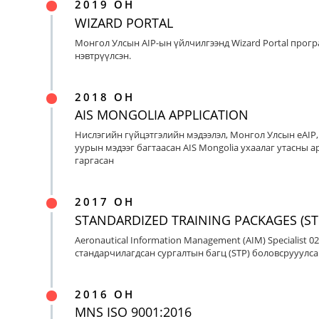
2019 ОН
WIZARD PORTAL
Монгол Улсын AIP-ын үйлчилгээнд Wizard Portal прог
нэвтрүүлсэн.
2018 ОН
AIS MONGOLIA APPLICATION
Нислэгийн гүйцэтгэлийн мэдээлэл, Монгол Улсын eAIP
уурын мэдээг багтаасан AIS Mongolia ухаалаг утасны ap
гаргасан
2017 ОН
STANDARDIZED TRAINING PACKAGES (ST
Aeronautical Information Management (AIM) Specialist 0
стандарчилагдсан сургалтын багц (STP) боловсрууулса
2016 ОН
MNS ISO 9001:2016