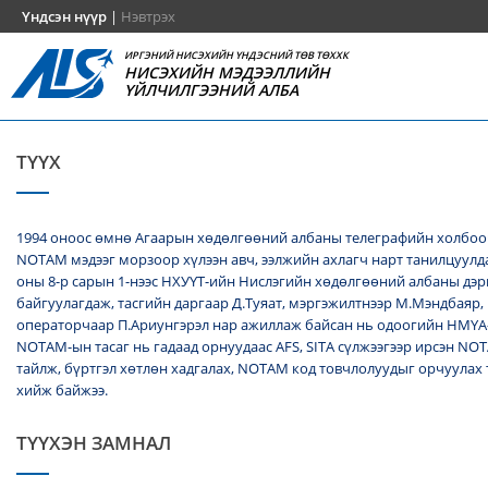
Үндсэн нүүр
|
Нэвтрэх
ИРГЭНИЙ НИСЭХИЙН ҮНДЭСНИЙ ТӨВ ТӨХХК
НИСЭХИЙН МЭДЭЭЛЛИЙН
ҮЙЛЧИЛГЭЭНИЙ АЛБА
ТҮҮХ
1994 оноос өмнө Агаарын хөдөлгөөний албаны телеграфийн холбоо
NОТАМ мэдээг морзоор хүлээн авч, ээлжийн ахлагч нарт танилцуулда
оны 8-р сарын 1-нээс НХУҮТ-ийн Нислэгийн хөдөлгөөний албаны дэ
байгуулагдаж, тасгийн даргаар Д.Туяат, мэргэжилтнээр М.Мэндбаяр,
операторчаар П.Ариунгэрэл нар ажиллаж байсан нь одоогийн НМҮА
NOTAM-ын тасаг нь гадаад орнуудаас AFS, SITA сүлжээгээр ирсэн N
тайлж, бүртгэл хөтлөн хадгалах, NОТАМ код товчлолуудыг орчуулах
хийж байжээ.
ТҮҮХЭН ЗАМНАЛ