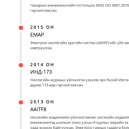
Чанарын менежментийн тогтолцоо MNS ISO 9001:2016
гэрчилгээжсэн.
2015 ОН
EMAP
Электрон нислэгийн зургийн систем (eMAP)-ийг үйл а
нэвтрүүлсэн
2014 ОН
ИНД-173
Нислэгийн журмын үйлчилгээ үзүүлэх эрх бүхий Иргэ
дүрэм 173-аар гэрчилгээжсэн.
2013 ОН
AAITF8
Нисэхийн мэдээллийн үйлчилгээнээс нисэхийн мэдээл
менежментэд шилжих олон улсын 8 хурлыг өөрийн эх
удаа зохион байгуулсан. Электрон газрын гадарга бо