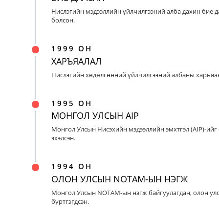
Нислэгийн мэдээллийн үйлчилгээний алба дахин бие д
болсон.
1999 ОН
ХАРЪЯАЛАЛ
Нислэгийн хөдөлгөөний үйлчилгээний албаны харьяан
1995 ОН
МОНГОЛ УЛСЫН AIP
Монгол Улсын Нисэхийн мэдээллийн эмхтгэл (AIP)-ийг
эхэлсэн.
1994 ОН
ОЛОН УЛСЫН NOTAM-ЫН НЭГЖ
Монгол Улсын NOTAM-ын нэгж байгуулагдан, олон ул
бүртгэгдсэн.