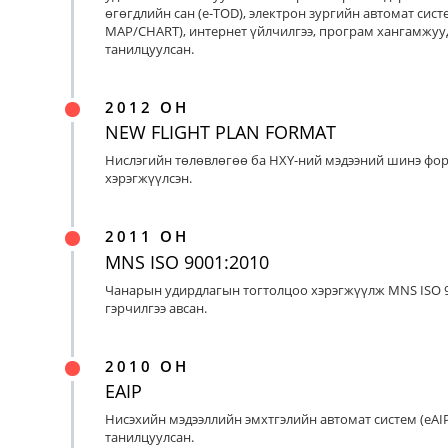
өгөгдлийн сан (e-TOD), электрон зургийн автомат систе
MAP/CHART), интернет үйлчилгээ, програм хангамжуу
танилцуулсан.
2012 ОН
NEW FLIGHT PLAN FORMAT
Нислэгийн төлөвлөгөө ба НХҮ-ний мэдээний шинэ фо
хэрэгжүүлсэн.
2011 ОН
MNS ISO 9001:2010
Чанарын удирдлагын тогтолцоо хэрэгжүүлж MNS ISO 9
гэрчилгээ авсан.
2010 ОН
EAIP
Нисэхийн мэдээллийн эмхтгэлийн автомат систем (eAIP
танилцуулсан.