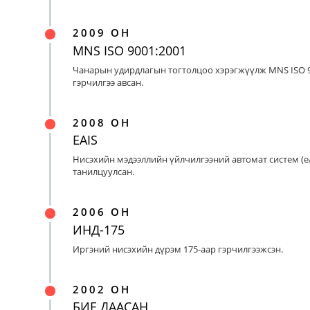
2009 ОН
MNS ISO 9001:2001
Чанарын удирдлагын тогтолцоо хэрэгжүүлж MNS ISO 9
гэрчилгээ авсан.
2008 ОН
EAIS
Нисэхийн мэдээллийн үйлчилгээний автомат систем (eA
танилцуулсан.
2006 ОН
ИНД-175
Иргэний нисэхийн дүрэм 175-аар гэрчилгээжсэн.
2002 ОН
БИЕ ДААСАН