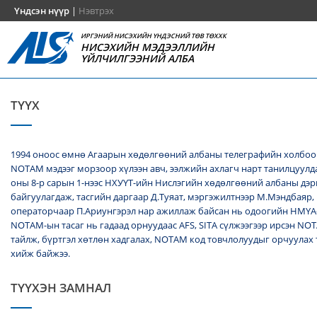
Үндсэн нүүр
|
Нэвтрэх
ИРГЭНИЙ НИСЭХИЙН ҮНДЭСНИЙ ТӨВ ТӨХХК
НИСЭХИЙН МЭДЭЭЛЛИЙН
ҮЙЛЧИЛГЭЭНИЙ АЛБА
ТҮҮХ
1994 оноос өмнө Агаарын хөдөлгөөний албаны телеграфийн холбоо
NОТАМ мэдээг морзоор хүлээн авч, ээлжийн ахлагч нарт танилцуулда
оны 8-р сарын 1-нээс НХУҮТ-ийн Нислэгийн хөдөлгөөний албаны дэ
байгуулагдаж, тасгийн даргаар Д.Туяат, мэргэжилтнээр М.Мэндбаяр,
операторчаар П.Ариунгэрэл нар ажиллаж байсан нь одоогийн НМҮА
NOTAM-ын тасаг нь гадаад орнуудаас AFS, SITA сүлжээгээр ирсэн N
тайлж, бүртгэл хөтлөн хадгалах, NОТАМ код товчлолуудыг орчуулах
хийж байжээ.
ТҮҮХЭН ЗАМНАЛ