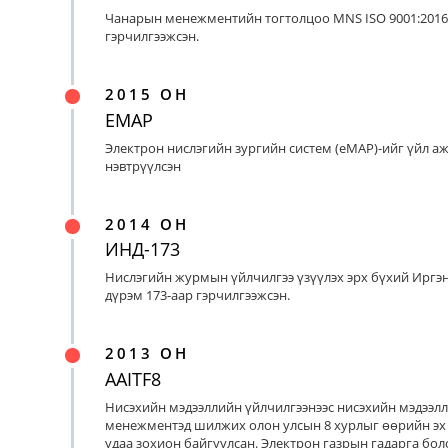
Чанарын менежментийн тогтолцоо MNS ISO 9001:2016
гэрчилгээжсэн.
2015 ОН
EMAP
Электрон нислэгийн зургийн систем (eMAP)-ийг үйл а
нэвтрүүлсэн
2014 ОН
ИНД-173
Нислэгийн журмын үйлчилгээ үзүүлэх эрх бүхий Иргэ
дүрэм 173-аар гэрчилгээжсэн.
2013 ОН
AAITF8
Нисэхийн мэдээллийн үйлчилгээнээс нисэхийн мэдээл
менежментэд шилжих олон улсын 8 хурлыг өөрийн эх
удаа зохион байгуулсан. Электрон газрын гадарга бо