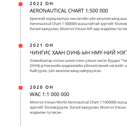
2022 ОН
AERONAUTICAL CHART 1:500 000
Ерөнхий зориулалтын нислэгийн үйл ажиллагаанд аш
Aeronautical Chart 1:500000 масштабтай зургийг болов
баталгаажуулан, Монгол Улсын AIP-аар мэдээлэн түгээс
2021 ОН
ЧИНГИС ХААН ОУНБ-ЫН НМҮ-НИЙ НЭ
Улаанбаатар хотын шинэ олон улсын нисэх буудал "Чи
ОУНБ-д Нисэхийн мэдээллийн үйлчилгээний нэгжийг 
байгуулж, үйл ажиллагаанд нэвтрүүлсэн.
2020 ОН
WAC 1:1 000 000
Монгол Улсын World Aeronautical Chart 1:1000000 мас
зургийг боловсруулж, баталгаажуулан, Монгол Улсын 
мэдээлэн түгээсэн.