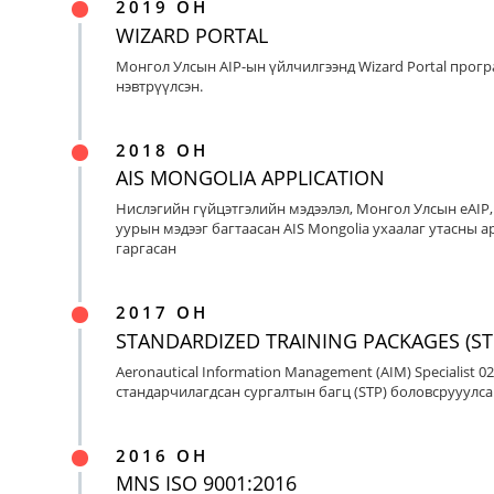
2019 ОН
WIZARD PORTAL
Монгол Улсын AIP-ын үйлчилгээнд Wizard Portal прог
нэвтрүүлсэн.
2018 ОН
AIS MONGOLIA APPLICATION
Нислэгийн гүйцэтгэлийн мэдээлэл, Монгол Улсын eAIP
уурын мэдээг багтаасан AIS Mongolia ухаалаг утасны ap
гаргасан
2017 ОН
STANDARDIZED TRAINING PACKAGES (ST
Aeronautical Information Management (AIM) Specialist 0
стандарчилагдсан сургалтын багц (STP) боловсрууулса
2016 ОН
MNS ISO 9001:2016