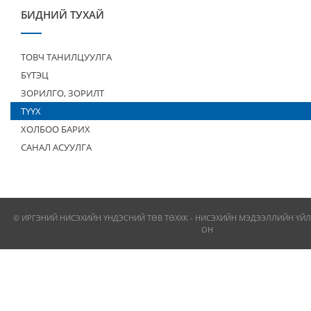
БИДНИЙ ТУХАЙ
ТОВЧ ТАНИЛЦУУЛГА
БҮТЭЦ
ЗОРИЛГО, ЗОРИЛТ
ТҮҮХ
ХОЛБОО БАРИХ
САНАЛ АСУУЛГА
© ИРГЭНИЙ НИСЭХИЙН ҮНДЭСНИЙ ТӨВ ТӨХХК - НИСЭХИЙН МЭДЭЭЛЛИЙН ҮЙЛ
ОН