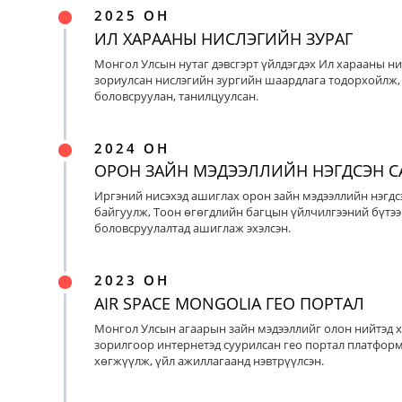
2025 ОН
ИЛ ХАРААНЫ НИСЛЭГИЙН ЗУРАГ
Монгол Улсын нутаг дэвсгэрт үйлдэгдэх Ил харааны ни
зориулсан нислэгийн зургийн шаардлага тодорхойлж, 
боловсруулан, танилцуулсан.
2024 ОН
ОРОН ЗАЙН МЭДЭЭЛЛИЙН НЭГДСЭН С
Иргэний нисэхэд ашиглах орон зайн мэдээллийн нэгдс
байгуулж, Тоон өгөгдлийн багцын үйлчилгээний бүтээ
боловсруулалтад ашиглаж эхэлсэн.
2023 ОН
AIR SPACE MONGOLIA ГЕО ПОРТАЛ
Монгол Улсын агаарын зайн мэдээллийг олон нийтэд х
зорилгоор интернетэд суурилсан гео портал платфор
хөгжүүлж, үйл ажиллагаанд нэвтрүүлсэн.