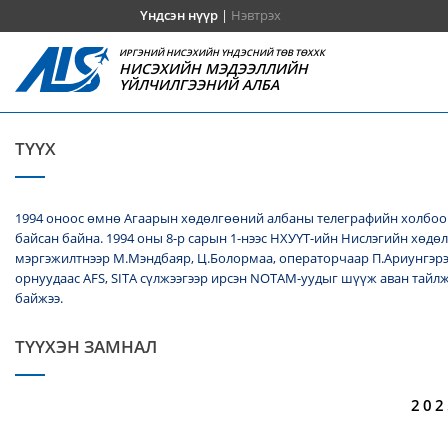
Үндсэн нүүр
|
Нэвтрэх
ИРГЭНИЙ НИСЭХИЙН ҮНДЭСНИЙ ТӨВ ТӨХХК
НИСЭХИЙН МЭДЭЭЛЛИЙН
ҮЙЛЧИЛГЭЭНИЙ АЛБА
ТҮҮХ
1994 оноос өмнө Агаарын хөдөлгөөний албаны телеграфийн холбооч
байсан байна. 1994 оны 8-р сарын 1-нээс НХУҮТ-ийн Нислэгийн хөдө
мэргэжилтнээр М.Мэндбаяр, Ц.Болормаа, операторчаар П.Ариунгэрэ
орнуудаас AFS, SITA сүлжээгээр ирсэн NОТАМ-уудыг шүүж аван тайл
байжээ.
ТҮҮХЭН ЗАМНАЛ
202