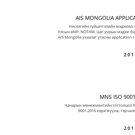
AIS MONGOLIA APPLIC
Нислэгийн гүйцэтгэлийн мэдээлэл,
Улсын eAIP, NOTAM, Цаг уурын мэдээг ба
AIS Mongolia ухаалаг утасны application 
201
MNS ISO 9001
Чанарын менежментийн тогтолцоо 
9001:2016 хэрэгжүүлж, гэрчил
201