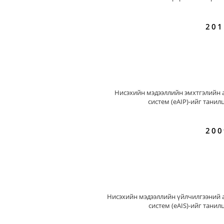
201
Нисэхийн мэдээллийн эмхтгэлийн 
систем (eAIP)-ийг танил
200
Нисэхийн мэдээллийн үйлчилгээний 
систем (eAIS)-ийг танил