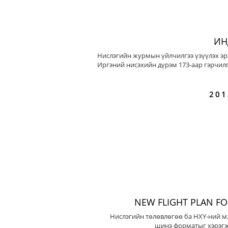
ИН
Нислэгийн журмын үйлчилгээ үзүүлэх эр
Иргэний нисэхийн дүрэм 173-аар гэрчилг
201
NEW FLIGHT PLAN F
Нислэгийн төлөвлөгөө ба НХҮ-ний м
шинэ форматыг хэрэгж