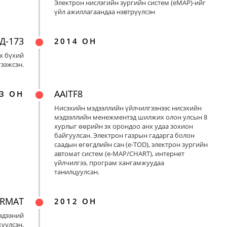
Электрон нислэгийн зургийн систем (eMAP)-ийг
үйл ажиллагаандаа нэвтрүүлсэн
Д-173
2014 ОН
х бүхий
ээжсэн.
AAITF8
3 ОН
Нисэхийн мэдээллийн үйлчилгээнээс нисэхийн
мэдээллийн менежментэд шилжих олон улсын 8
хурлыг өөрийн эх орондоо анх удаа зохион
байгуулсан. Электрон газрын гадарга болон
саадын өгөгдлийн сан (e-TOD), электрон зургийн
автомат систем (e-MAP/CHART), интернет
үйлчилгээ, програм хангамжуудаа
танилцуулсан.
ORMAT
2012 ОН
эдээний
үүлсэн.