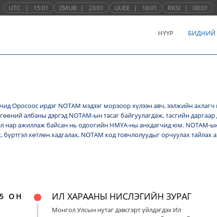
UTC
|
15:01
ZMUB
|
23:01
UUEE
|
18:01
RKSI
|
00:01
НҮҮР
БИДНИЙ
ид Оросоос ирдэг NОТАМ мэдээг морзоор хүлээн авч, ээлжийн ахлагч 
лгөөний албаны дэргэд NОТАМ-ын тасаг байгуулагдаж, тасгийн даргаар 
л нар ажиллаж байсан нь одоогийн НМҮА-ны анхдагчид юм. NOTAM-ын 
ж, бүртгэл хөтлөн хадгалах, NОТАМ код товчлолуудыг орчуулах тайлах
ИЛ ХАРААНЫ НИСЛЭГИЙН ЗУРАГ
5 ОН
Монгол Улсын нутаг дэвсгэрт үйлдэгдэх Ил