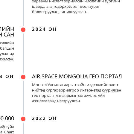
харааны нислэгт зориулсан нислэгийн зургийн
шаардлага тодорхойлж, төсөл зураг
боловсруулан, танилцуулсан.
ЛИЙН
2024 ОН
Н САН
ээллийн
 багцын
улалтад
хэлсэн.
AIR SPACE MONGOLIA ГЕО ПОРТАЛ
3 ОН
Монгол Улсын агаарын зайн мэдээллийг олон
нийтэд хүргэх зорилгоор интернетэд суурилсан
гео портал платформыг хөгжүүлж, үйл
ажиллагаанд нэвтрүүлсэн.
0 000
2022 ОН
ийн үйл
al Chart