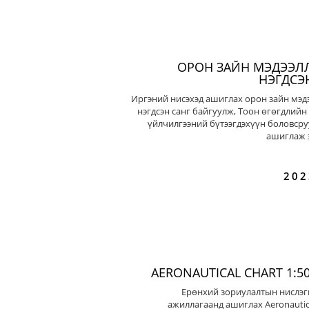
ОРОН ЗАЙН МЭДЭЭЛ
НЭГДСЭ
Иргэний нисэхэд ашиглах орон зайн мэд
нэгдсэн санг байгуулж, Тоон өгөгдлийн
үйлчилгээний бүтээгдэхүүн боловсру
ашиглаж э
202
AERONAUTICAL CHART 1:50
Ерөнхий зориулалтын нислэг
ажиллагаанд ашиглах Aeronautic