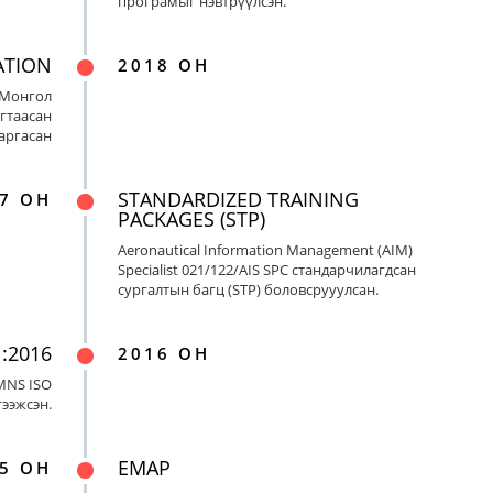
програмыг нэвтрүүлсэн.
ATION
2018 ОН
 Монгол
гтаасан
гаргасан
STANDARDIZED TRAINING
7 ОН
PACKAGES (STP)
Aeronautical Information Management (AIM)
Specialist 021/122/AIS SPC стандарчилагдсан
сургалтын багц (STP) боловсрууулсан.
:2016
2016 ОН
MNS ISO
гээжсэн.
EMAP
5 ОН