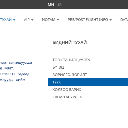
MN
|
EN
 ТУХАЙ
AIP
NOTAM
PRE/POST FLIGHT INFO
DAT
БИДНИЙ ТУХАЙ
ТОВЧ ТАНИЛЦУУЛГА
нарт танилцуулдаг
БҮТЭЦ
Д.Туяат,
тасаг нь гадаад
ЗОРИЛГО, ЗОРИЛТ
 ажлуудыг хийж
ТҮҮХ
ХОЛБОО БАРИХ
САНАЛ АСУУЛГА