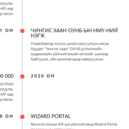
сруулж,
AIP-аар
үгээсэн.
ЧИНГИС ХААН ОУНБ-ЫН НМҮ-НИЙ
1 ОН
НЭГЖ
Улаанбаатар хотын шинэ олон улсын нисэх
буудал "Чингис хаан" ОУНБ-д Нисэхийн
мэдээллийн үйлчилгээний нэгжийг шинээр
байгуулж, үйл ажиллагаанд нэвтрүүлсэн.
00 000
2020 ОН
al Chart
сруулж,
AIP-аар
үгээсэн.
WIZARD PORTAL
9 ОН
Монгол Улсын AIP-ын үйлчилгээнд Wizard Portal