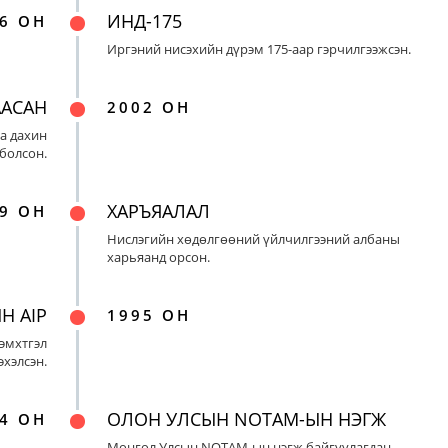
ИНД-175
6 ОН
Иргэний нисэхийн дүрэм 175-аар гэрчилгээжсэн.
ААСАН
2002 ОН
а дахин
 болсон.
ХАРЪЯАЛАЛ
9 ОН
Нислэгийн хөдөлгөөний үйлчилгээний албаны
харьяанд орсон.
Н AIP
1995 ОН
эмхтгэл
эхэлсэн.
ОЛОН УЛСЫН NOTAM-ЫН НЭГЖ
4 ОН
Монгол Улсын NOTAM-ын нэгж байгуулагдан,