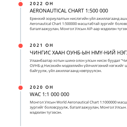
2022 ОН
AERONAUTICAL CHART 1:500 000
Ерөнхий зориулалтын нислэгийн үйл ажиллагаанд аш
Aeronautical Chart 1:500000 масштабтай зургийг болов
баталгаажуулан, Монгол Улсын AIP-аар мэдээлэн түгээс
2021 ОН
ЧИНГИС ХААН ОУНБ-ЫН НМҮ-НИЙ НЭ
Улаанбаатар хотын шинэ олон улсын нисэх буудал "Чи
ОУНБ-д Нисэхийн мэдээллийн үйлчилгээний нэгжийг 
байгуулж, үйл ажиллагаанд нэвтрүүлсэн.
2020 ОН
WAC 1:1 000 000
Монгол Улсын World Aeronautical Chart 1:1000000 мас
зургийг боловсруулж, баталгаажуулан, Монгол Улсын 
мэдээлэн түгээсэн.