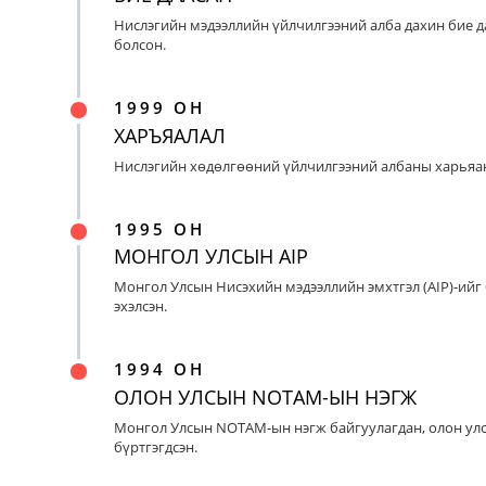
Нислэгийн мэдээллийн үйлчилгээний алба дахин бие д
болсон.
1999 ОН
ХАРЪЯАЛАЛ
Нислэгийн хөдөлгөөний үйлчилгээний албаны харьяан
1995 ОН
МОНГОЛ УЛСЫН AIP
Монгол Улсын Нисэхийн мэдээллийн эмхтгэл (AIP)-ийг
эхэлсэн.
1994 ОН
ОЛОН УЛСЫН NOTAM-ЫН НЭГЖ
Монгол Улсын NOTAM-ын нэгж байгуулагдан, олон ул
бүртгэгдсэн.