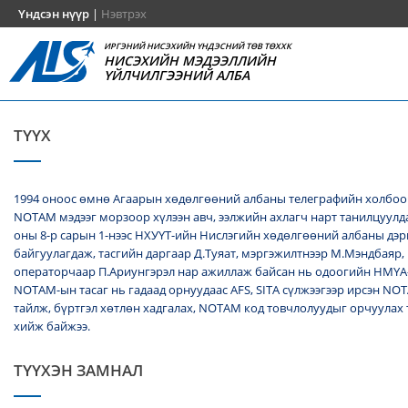
Үндсэн нүүр
|
Нэвтрэх
ИРГЭНИЙ НИСЭХИЙН ҮНДЭСНИЙ ТӨВ ТӨХХК
НИСЭХИЙН МЭДЭЭЛЛИЙН
ҮЙЛЧИЛГЭЭНИЙ АЛБА
ТҮҮХ
1994 оноос өмнө Агаарын хөдөлгөөний албаны телеграфийн холбоо
NОТАМ мэдээг морзоор хүлээн авч, ээлжийн ахлагч нарт танилцуулда
оны 8-р сарын 1-нээс НХУҮТ-ийн Нислэгийн хөдөлгөөний албаны дэ
байгуулагдаж, тасгийн даргаар Д.Туяат, мэргэжилтнээр М.Мэндбаяр,
операторчаар П.Ариунгэрэл нар ажиллаж байсан нь одоогийн НМҮА
NOTAM-ын тасаг нь гадаад орнуудаас AFS, SITA сүлжээгээр ирсэн N
тайлж, бүртгэл хөтлөн хадгалах, NОТАМ код товчлолуудыг орчуулах
хийж байжээ.
ТҮҮХЭН ЗАМНАЛ