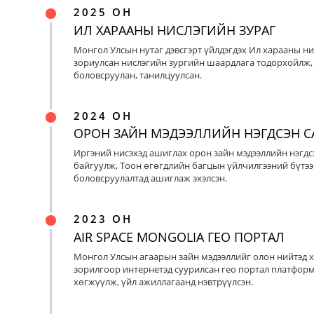
2025 ОН
ИЛ ХАРААНЫ НИСЛЭГИЙН ЗУРАГ
Монгол Улсын нутаг дэвсгэрт үйлдэгдэх Ил харааны ни
зориулсан нислэгийн зургийн шаардлага тодорхойлж, 
боловсруулан, танилцуулсан.
2024 ОН
ОРОН ЗАЙН МЭДЭЭЛЛИЙН НЭГДСЭН С
Иргэний нисэхэд ашиглах орон зайн мэдээллийн нэгдс
байгуулж, Тоон өгөгдлийн багцын үйлчилгээний бүтээ
боловсруулалтад ашиглаж эхэлсэн.
2023 ОН
AIR SPACE MONGOLIA ГЕО ПОРТАЛ
Монгол Улсын агаарын зайн мэдээллийг олон нийтэд х
зорилгоор интернетэд суурилсан гео портал платфор
хөгжүүлж, үйл ажиллагаанд нэвтрүүлсэн.