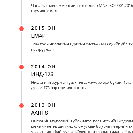
Чанарын менежментийн тогтолцоо MNS ISO 9001:2016
гэрчилгээжсэн.
2015 ОН
EMAP
Электрон нислэгийн зургийн систем (eMAP)-ийг үйл а
нэвтрүүлсэн
2014 ОН
ИНД-173
Нислэгийн журмын үйлчилгээ үзүүлэх эрх бүхий Иргэ
дүрэм 173-аар гэрчилгээжсэн.
2013 ОН
AAITF8
Нисэхийн мэдээллийн үйлчилгээнээс нисэхийн мэдээл
менежментэд шилжих олон улсын 8 хурлыг өөрийн эх
удаа зохион байгуулсан. Электрон газрын гадарга бо