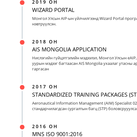
2019 ОН
WIZARD PORTAL
Монгол Улсын AIP-ын үйлчилгээнд Wizard Portal прог
нэвтрүүлсэн.
2018 ОН
AIS MONGOLIA APPLICATION
Нислэгийн гүйцэтгэлийн мэдээлэл, Монгол Улсын eAIP
уурын мэдээг багтаасан AIS Mongolia ухаалаг утасны ap
гаргасан
2017 ОН
STANDARDIZED TRAINING PACKAGES (ST
Aeronautical Information Management (AIM) Specialist 0
стандарчилагдсан сургалтын багц (STP) боловсрууулса
2016 ОН
MNS ISO 9001:2016