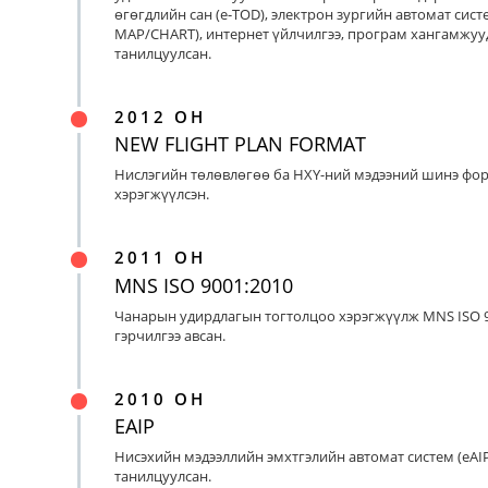
өгөгдлийн сан (e-TOD), электрон зургийн автомат систе
MAP/CHART), интернет үйлчилгээ, програм хангамжуу
танилцуулсан.
2012 ОН
NEW FLIGHT PLAN FORMAT
Нислэгийн төлөвлөгөө ба НХҮ-ний мэдээний шинэ фо
хэрэгжүүлсэн.
2011 ОН
MNS ISO 9001:2010
Чанарын удирдлагын тогтолцоо хэрэгжүүлж MNS ISO 9
гэрчилгээ авсан.
2010 ОН
EAIP
Нисэхийн мэдээллийн эмхтгэлийн автомат систем (eAIP
танилцуулсан.