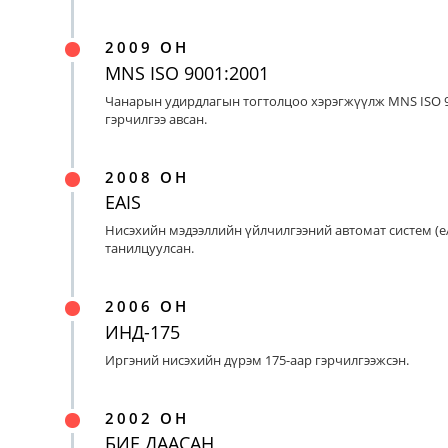
2009 ОН
MNS ISO 9001:2001
Чанарын удирдлагын тогтолцоо хэрэгжүүлж MNS ISO 9
гэрчилгээ авсан.
2008 ОН
EAIS
Нисэхийн мэдээллийн үйлчилгээний автомат систем (eA
танилцуулсан.
2006 ОН
ИНД-175
Иргэний нисэхийн дүрэм 175-аар гэрчилгээжсэн.
2002 ОН
БИЕ ДААСАН