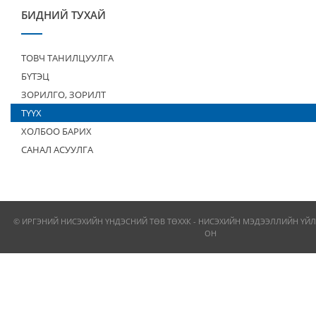
БИДНИЙ ТУХАЙ
ТОВЧ ТАНИЛЦУУЛГА
БҮТЭЦ
ЗОРИЛГО, ЗОРИЛТ
ТҮҮХ
ХОЛБОО БАРИХ
САНАЛ АСУУЛГА
© ИРГЭНИЙ НИСЭХИЙН ҮНДЭСНИЙ ТӨВ ТӨХХК - НИСЭХИЙН МЭДЭЭЛЛИЙН ҮЙЛ
ОН