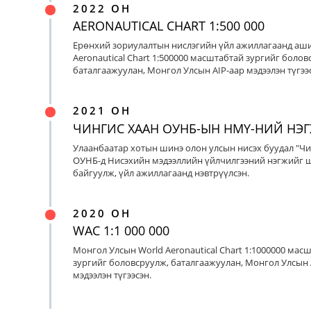
2022 ОН
AERONAUTICAL CHART 1:500 000
Ерөнхий зориулалтын нислэгийн үйл ажиллагаанд аш
Aeronautical Chart 1:500000 масштабтай зургийг болов
баталгаажуулан, Монгол Улсын AIP-аар мэдээлэн түгээс
2021 ОН
ЧИНГИС ХААН ОУНБ-ЫН НМҮ-НИЙ НЭ
Улаанбаатар хотын шинэ олон улсын нисэх буудал "Чи
ОУНБ-д Нисэхийн мэдээллийн үйлчилгээний нэгжийг 
байгуулж, үйл ажиллагаанд нэвтрүүлсэн.
2020 ОН
WAC 1:1 000 000
Монгол Улсын World Aeronautical Chart 1:1000000 мас
зургийг боловсруулж, баталгаажуулан, Монгол Улсын 
мэдээлэн түгээсэн.