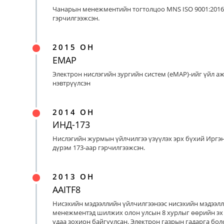
Чанарын менежментийн тогтолцоо MNS ISO 9001:2016
гэрчилгээжсэн.
2015 ОН
EMAP
Электрон нислэгийн зургийн систем (eMAP)-ийг үйл а
нэвтрүүлсэн
2014 ОН
ИНД-173
Нислэгийн журмын үйлчилгээ үзүүлэх эрх бүхий Иргэ
дүрэм 173-аар гэрчилгээжсэн.
2013 ОН
AAITF8
Нисэхийн мэдээллийн үйлчилгээнээс нисэхийн мэдээл
менежментэд шилжих олон улсын 8 хурлыг өөрийн эх
удаа зохион байгуулсан. Электрон газрын гадарга бо