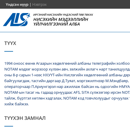
Үндсэн нүүр
|
Нэвтрэх
ИРГЭНИЙ НИСЭХИЙН ҮНДЭСНИЙ ТӨВ ТӨХХК
НИСЭХИЙН МЭДЭЭЛЛИЙН
ҮЙЛЧИЛГЭЭНИЙ АЛБА
ТҮҮХ
1994 оноос өмнө Агаарын хөдөлгөөний албаны телеграфийн холбоо
NОТАМ мэдээг морзоор хүлээн авч, ээлжийн ахлагч нарт танилцуулда
оны 8-р сарын 1-нээс НХУҮТ-ийн Нислэгийн хөдөлгөөний албаны дэ
байгуулагдаж, тасгийн даргаар Д.Туяат, мэргэжилтнээр М.Мэндбаяр,
операторчаар П.Ариунгэрэл нар ажиллаж байсан нь одоогийн НМҮА
NOTAM-ын тасаг нь гадаад орнуудаас AFS, SITA сүлжээгээр ирсэн N
тайлж, бүртгэл хөтлөн хадгалах, NОТАМ код товчлолуудыг орчуулах
хийж байжээ.
ТҮҮХЭН ЗАМНАЛ