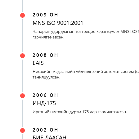
2009 ОН
MNS ISO 9001:2001
Чанарын удирдлагын тогтолцоо хэрэгжүүлж MNS ISO 9
гэрчилгээ авсан.
2008 ОН
EAIS
Нисэхийн мэдээллийн үйлчилгээний автомат систем (eA
танилцуулсан.
2006 ОН
ИНД-175
Иргэний нисэхийн дүрэм 175-аар гэрчилгээжсэн.
2002 ОН
БИЕ ДААСАН