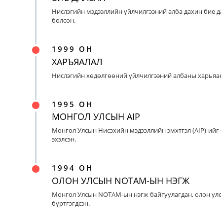
Нислэгийн мэдээллийн үйлчилгээний алба дахин бие д
болсон.
1999 ОН
ХАРЪЯАЛАЛ
Нислэгийн хөдөлгөөний үйлчилгээний албаны харьяан
1995 ОН
МОНГОЛ УЛСЫН AIP
Монгол Улсын Нисэхийн мэдээллийн эмхтгэл (AIP)-ийг
эхэлсэн.
1994 ОН
ОЛОН УЛСЫН NOTAM-ЫН НЭГЖ
Монгол Улсын NOTAM-ын нэгж байгуулагдан, олон ул
бүртгэгдсэн.