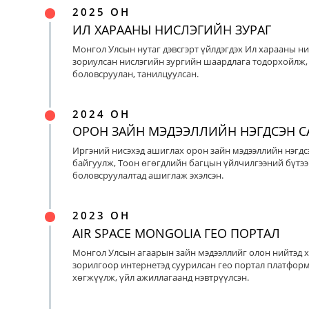
2025 ОН
ИЛ ХАРААНЫ НИСЛЭГИЙН ЗУРАГ
Монгол Улсын нутаг дэвсгэрт үйлдэгдэх Ил харааны ни
зориулсан нислэгийн зургийн шаардлага тодорхойлж, 
боловсруулан, танилцуулсан.
2024 ОН
ОРОН ЗАЙН МЭДЭЭЛЛИЙН НЭГДСЭН С
Иргэний нисэхэд ашиглах орон зайн мэдээллийн нэгдс
байгуулж, Тоон өгөгдлийн багцын үйлчилгээний бүтээ
боловсруулалтад ашиглаж эхэлсэн.
2023 ОН
AIR SPACE MONGOLIA ГЕО ПОРТАЛ
Монгол Улсын агаарын зайн мэдээллийг олон нийтэд х
зорилгоор интернетэд суурилсан гео портал платфор
хөгжүүлж, үйл ажиллагаанд нэвтрүүлсэн.