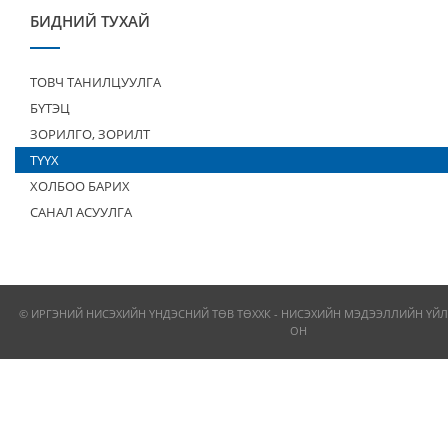
БИДНИЙ ТУХАЙ
ТОВЧ ТАНИЛЦУУЛГА
БҮТЭЦ
ЗОРИЛГО, ЗОРИЛТ
ТҮҮХ
ХОЛБОО БАРИХ
САНАЛ АСУУЛГА
© ИРГЭНИЙ НИСЭХИЙН ҮНДЭСНИЙ ТӨВ ТӨХХК - НИСЭХИЙН МЭДЭЭЛЛИЙН ҮЙЛ
ОН