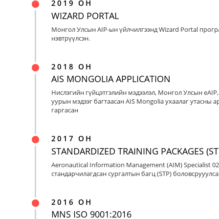
2019 ОН
WIZARD PORTAL
Монгол Улсын AIP-ын үйлчилгээнд Wizard Portal прог
нэвтрүүлсэн.
2018 ОН
AIS MONGOLIA APPLICATION
Нислэгийн гүйцэтгэлийн мэдээлэл, Монгол Улсын eAIP
уурын мэдээг багтаасан AIS Mongolia ухаалаг утасны ap
гаргасан
2017 ОН
STANDARDIZED TRAINING PACKAGES (ST
Aeronautical Information Management (AIM) Specialist 0
стандарчилагдсан сургалтын багц (STP) боловсрууулса
2016 ОН
MNS ISO 9001:2016