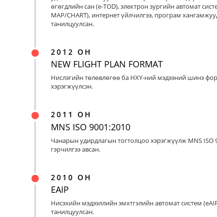
өгөгдлийн сан (e-TOD), электрон зургийн автомат систе
MAP/CHART), интернет үйлчилгээ, програм хангамжуу
танилцуулсан.
2012 ОН
NEW FLIGHT PLAN FORMAT
Нислэгийн төлөвлөгөө ба НХҮ-ний мэдээний шинэ фо
хэрэгжүүлсэн.
2011 ОН
MNS ISO 9001:2010
Чанарын удирдлагын тогтолцоо хэрэгжүүлж MNS ISO 9
гэрчилгээ авсан.
2010 ОН
EAIP
Нисэхийн мэдээллийн эмхтгэлийн автомат систем (eAIP
танилцуулсан.