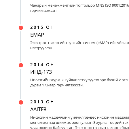
Чанарын менежментийн тогтолцоо MNS ISO 9001:2016
гэрчилгээжсэн.
2015 ОН
EMAP
Электрон нислэгийн зургийн систем (eMAP)-ийг үйл а
нэвтрүүлсэн
2014 ОН
ИНД-173
Нислэгийн журмын үйлчилгээ үзүүлэх эрх бүхий Иргэ
дүрэм 173-аар гэрчилгээжсэн.
2013 ОН
AAITF8
Нисэхийн мэдээллийн үйлчилгээнээс нисэхийн мэдээл
менежментэд шилжих олон улсын 8 хурлыг өөрийн эх
удаа зохион байгуулсан. Электрон газрын гадарга бо