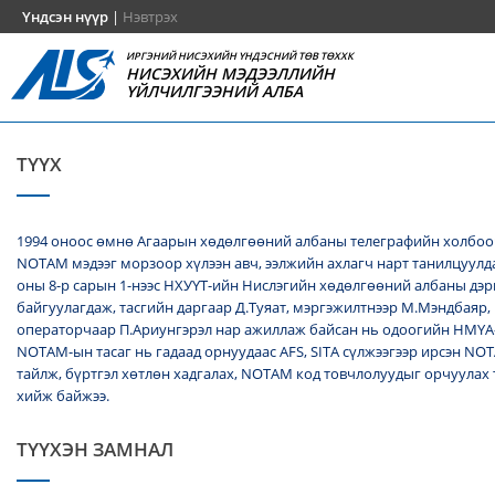
Үндсэн нүүр
|
Нэвтрэх
ИРГЭНИЙ НИСЭХИЙН ҮНДЭСНИЙ ТӨВ ТӨХХК
НИСЭХИЙН МЭДЭЭЛЛИЙН
ҮЙЛЧИЛГЭЭНИЙ АЛБА
ТҮҮХ
1994 оноос өмнө Агаарын хөдөлгөөний албаны телеграфийн холбоо
NОТАМ мэдээг морзоор хүлээн авч, ээлжийн ахлагч нарт танилцуулда
оны 8-р сарын 1-нээс НХУҮТ-ийн Нислэгийн хөдөлгөөний албаны дэ
байгуулагдаж, тасгийн даргаар Д.Туяат, мэргэжилтнээр М.Мэндбаяр,
операторчаар П.Ариунгэрэл нар ажиллаж байсан нь одоогийн НМҮА
NOTAM-ын тасаг нь гадаад орнуудаас AFS, SITA сүлжээгээр ирсэн N
тайлж, бүртгэл хөтлөн хадгалах, NОТАМ код товчлолуудыг орчуулах
хийж байжээ.
ТҮҮХЭН ЗАМНАЛ