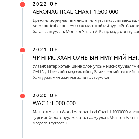
2022 ОН
AERONAUTICAL CHART 1:500 000
Ерөнхий зориулалтын нислэгийн үйл ажиллагаанд аш
Aeronautical Chart 1:500000 масштабтай зургийг болов
баталгаажуулан, Монгол Улсын AIP-аар мэдээлэн түгээс
2021 ОН
ЧИНГИС ХААН ОУНБ-ЫН НМҮ-НИЙ НЭ
Улаанбаатар хотын шинэ олон улсын нисэх буудал "Чи
ОУНБ-д Нисэхийн мэдээллийн үйлчилгээний нэгжийг 
байгуулж, үйл ажиллагаанд нэвтрүүлсэн.
2020 ОН
WAC 1:1 000 000
Монгол Улсын World Aeronautical Chart 1:1000000 мас
зургийг боловсруулж, баталгаажуулан, Монгол Улсын 
мэдээлэн түгээсэн.