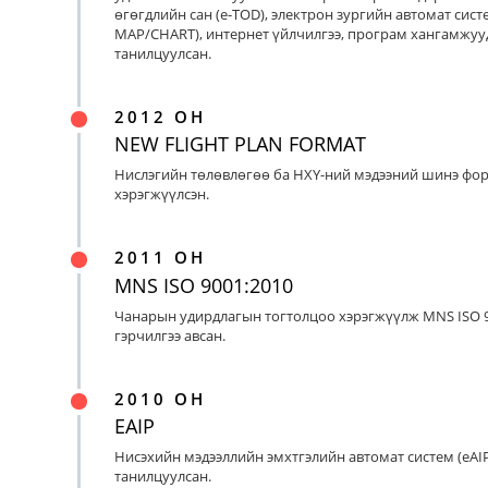
өгөгдлийн сан (e-TOD), электрон зургийн автомат систе
MAP/CHART), интернет үйлчилгээ, програм хангамжуу
танилцуулсан.
2012 ОН
NEW FLIGHT PLAN FORMAT
Нислэгийн төлөвлөгөө ба НХҮ-ний мэдээний шинэ фо
хэрэгжүүлсэн.
2011 ОН
MNS ISO 9001:2010
Чанарын удирдлагын тогтолцоо хэрэгжүүлж MNS ISO 9
гэрчилгээ авсан.
2010 ОН
EAIP
Нисэхийн мэдээллийн эмхтгэлийн автомат систем (eAIP
танилцуулсан.