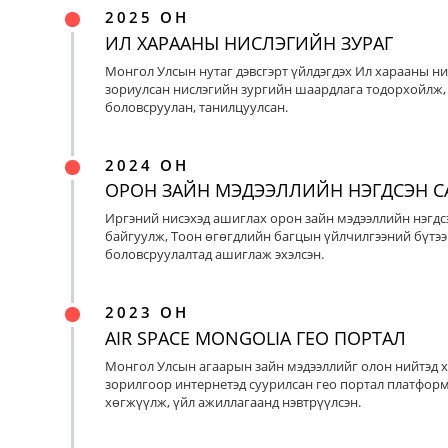
2025 ОН
ИЛ ХАРААНЫ НИСЛЭГИЙН ЗУРАГ
Монгол Улсын нутаг дэвсгэрт үйлдэгдэх Ил харааны ни
зориулсан нислэгийн зургийн шаардлага тодорхойлж, 
боловсруулан, танилцуулсан.
2024 ОН
ОРОН ЗАЙН МЭДЭЭЛЛИЙН НЭГДСЭН С
Иргэний нисэхэд ашиглах орон зайн мэдээллийн нэгдс
байгуулж, Тоон өгөгдлийн багцын үйлчилгээний бүтээ
боловсруулалтад ашиглаж эхэлсэн.
2023 ОН
AIR SPACE MONGOLIA ГЕО ПОРТАЛ
Монгол Улсын агаарын зайн мэдээллийг олон нийтэд х
зорилгоор интернетэд суурилсан гео портал платфор
хөгжүүлж, үйл ажиллагаанд нэвтрүүлсэн.