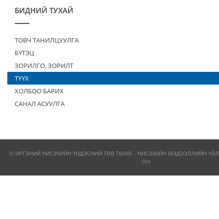
БИДНИЙ ТУХАЙ
ТОВЧ ТАНИЛЦУУЛГА
БҮТЭЦ
ЗОРИЛГО, ЗОРИЛТ
ТҮҮХ
ХОЛБОО БАРИХ
САНАЛ АСУУЛГА
© ИРГЭНИЙ НИСЭХИЙН ҮНДЭСНИЙ ТӨВ ТӨХХК - НИСЭХИЙН МЭДЭЭЛЛИЙН ҮЙЛ
ОН