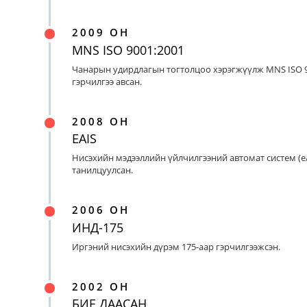
2009 ОН
MNS ISO 9001:2001
Чанарын удирдлагын тогтолцоо хэрэгжүүлж MNS ISO 9
гэрчилгээ авсан.
2008 ОН
EAIS
Нисэхийн мэдээллийн үйлчилгээний автомат систем (eA
танилцуулсан.
2006 ОН
ИНД-175
Иргэний нисэхийн дүрэм 175-аар гэрчилгээжсэн.
2002 ОН
БИЕ ДААСАН