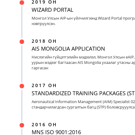
2019 ОН
WIZARD PORTAL
Монгол Улсын AIP-ын үйлчилгээнд Wizard Portal прог
нэвтрүүлсэн.
2018 ОН
AIS MONGOLIA APPLICATION
Нислэгийн гүйцэтгэлийн мэдээлэл, Монгол Улсын eAIP
уурын мэдээг багтаасан AIS Mongolia ухаалаг утасны ap
гаргасан
2017 ОН
STANDARDIZED TRAINING PACKAGES (ST
Aeronautical Information Management (AIM) Specialist 0
стандарчилагдсан сургалтын багц (STP) боловсрууулса
2016 ОН
MNS ISO 9001:2016