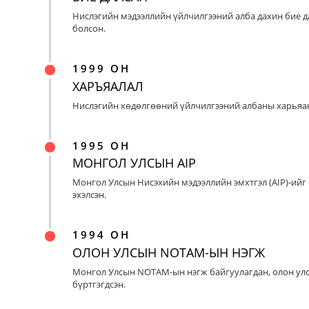
Нислэгийн мэдээллийн үйлчилгээний алба дахин бие д
болсон.
1999 ОН
ХАРЪЯАЛАЛ
Нислэгийн хөдөлгөөний үйлчилгээний албаны харьяан
1995 ОН
МОНГОЛ УЛСЫН AIP
Монгол Улсын Нисэхийн мэдээллийн эмхтгэл (AIP)-ийг
эхэлсэн.
1994 ОН
ОЛОН УЛСЫН NOTAM-ЫН НЭГЖ
Монгол Улсын NOTAM-ын нэгж байгуулагдан, олон ул
бүртгэгдсэн.