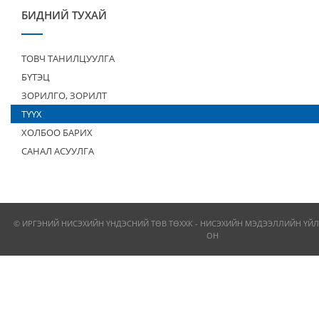
БИДНИЙ ТУХАЙ
ТОВЧ ТАНИЛЦУУЛГА
БҮТЭЦ
ЗОРИЛГО, ЗОРИЛТ
ТҮҮХ
ХОЛБОО БАРИХ
САНАЛ АСУУЛГА
© ИРГЭНИЙ НИСЭХИЙН ҮНДЭСНИЙ ТӨВ ТӨХХК - НИСЭХИЙН МЭДЭЭЛЛИЙН ҮЙЛ
ОН