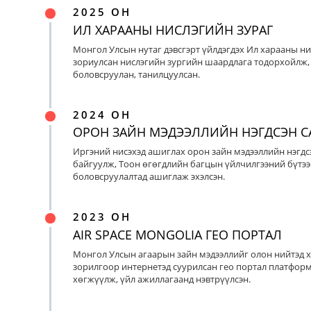
2025 ОН
ИЛ ХАРААНЫ НИСЛЭГИЙН ЗУРАГ
Монгол Улсын нутаг дэвсгэрт үйлдэгдэх Ил харааны ни
зориулсан нислэгийн зургийн шаардлага тодорхойлж, 
боловсруулан, танилцуулсан.
2024 ОН
ОРОН ЗАЙН МЭДЭЭЛЛИЙН НЭГДСЭН С
Иргэний нисэхэд ашиглах орон зайн мэдээллийн нэгдс
байгуулж, Тоон өгөгдлийн багцын үйлчилгээний бүтээ
боловсруулалтад ашиглаж эхэлсэн.
2023 ОН
AIR SPACE MONGOLIA ГЕО ПОРТАЛ
Монгол Улсын агаарын зайн мэдээллийг олон нийтэд х
зорилгоор интернетэд суурилсан гео портал платфор
хөгжүүлж, үйл ажиллагаанд нэвтрүүлсэн.