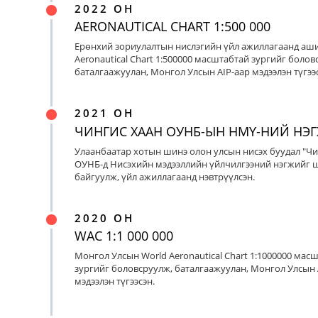
2022 ОН
AERONAUTICAL CHART 1:500 000
Ерөнхий зориулалтын нислэгийн үйл ажиллагаанд аш
Aeronautical Chart 1:500000 масштабтай зургийг болов
баталгаажуулан, Монгол Улсын AIP-аар мэдээлэн түгээс
2021 ОН
ЧИНГИС ХААН ОУНБ-ЫН НМҮ-НИЙ НЭ
Улаанбаатар хотын шинэ олон улсын нисэх буудал "Чи
ОУНБ-д Нисэхийн мэдээллийн үйлчилгээний нэгжийг 
байгуулж, үйл ажиллагаанд нэвтрүүлсэн.
2020 ОН
WAC 1:1 000 000
Монгол Улсын World Aeronautical Chart 1:1000000 мас
зургийг боловсруулж, баталгаажуулан, Монгол Улсын 
мэдээлэн түгээсэн.