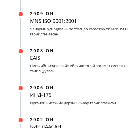
2009 ОН
MNS ISO 9001:2001
Чанарын удирдлагын тогтолцоо хэрэгжүүлж MNS ISO 9
гэрчилгээ авсан.
2008 ОН
EAIS
Нисэхийн мэдээллийн үйлчилгээний автомат систем (eA
танилцуулсан.
2006 ОН
ИНД-175
Иргэний нисэхийн дүрэм 175-аар гэрчилгээжсэн.
2002 ОН
БИЕ ДААСАН