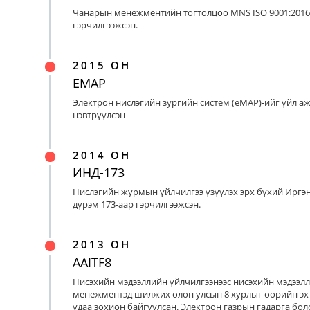
Чанарын менежментийн тогтолцоо MNS ISO 9001:2016
гэрчилгээжсэн.
2015 ОН
EMAP
Электрон нислэгийн зургийн систем (eMAP)-ийг үйл а
нэвтрүүлсэн
2014 ОН
ИНД-173
Нислэгийн журмын үйлчилгээ үзүүлэх эрх бүхий Иргэ
дүрэм 173-аар гэрчилгээжсэн.
2013 ОН
AAITF8
Нисэхийн мэдээллийн үйлчилгээнээс нисэхийн мэдээл
менежментэд шилжих олон улсын 8 хурлыг өөрийн эх
удаа зохион байгуулсан. Электрон газрын гадарга бо