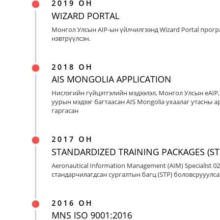
2019 ОН
WIZARD PORTAL
Монгол Улсын AIP-ын үйлчилгээнд Wizard Portal прог
нэвтрүүлсэн.
2018 ОН
AIS MONGOLIA APPLICATION
Нислэгийн гүйцэтгэлийн мэдээлэл, Монгол Улсын eAIP
уурын мэдээг багтаасан AIS Mongolia ухаалаг утасны ap
гаргасан
2017 ОН
STANDARDIZED TRAINING PACKAGES (ST
Aeronautical Information Management (AIM) Specialist 0
стандарчилагдсан сургалтын багц (STP) боловсрууулса
2016 ОН
MNS ISO 9001:2016