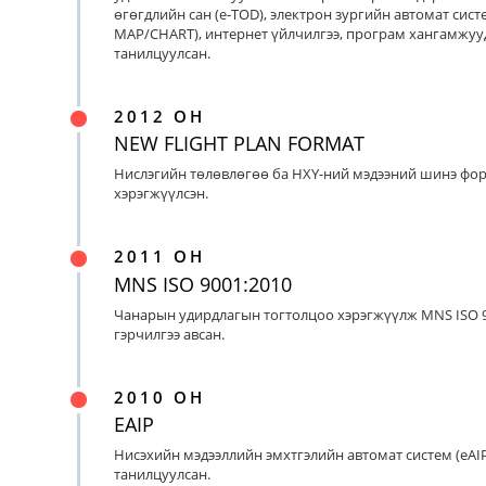
өгөгдлийн сан (e-TOD), электрон зургийн автомат систе
MAP/CHART), интернет үйлчилгээ, програм хангамжуу
танилцуулсан.
2012 ОН
NEW FLIGHT PLAN FORMAT
Нислэгийн төлөвлөгөө ба НХҮ-ний мэдээний шинэ фо
хэрэгжүүлсэн.
2011 ОН
MNS ISO 9001:2010
Чанарын удирдлагын тогтолцоо хэрэгжүүлж MNS ISO 9
гэрчилгээ авсан.
2010 ОН
EAIP
Нисэхийн мэдээллийн эмхтгэлийн автомат систем (eAIP
танилцуулсан.