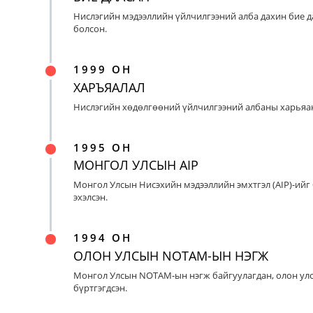
Нислэгийн мэдээллийн үйлчилгээний алба дахин бие д
болсон.
1999 ОН
ХАРЪЯАЛАЛ
Нислэгийн хөдөлгөөний үйлчилгээний албаны харьяан
1995 ОН
МОНГОЛ УЛСЫН AIP
Монгол Улсын Нисэхийн мэдээллийн эмхтгэл (AIP)-ийг
эхэлсэн.
1994 ОН
ОЛОН УЛСЫН NOTAM-ЫН НЭГЖ
Монгол Улсын NOTAM-ын нэгж байгуулагдан, олон ул
бүртгэгдсэн.