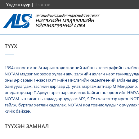
Үндсэн нүүр
|
Нэвтрэх
ИРГЭНИЙ НИСЭХИЙН ҮНДЭСНИЙ ТӨВ ТӨХХК
НИСЭХИЙН МЭДЭЭЛЛИЙН
ҮЙЛЧИЛГЭЭНИЙ АЛБА
ТҮҮХ
1994 оноос өмнө Агаарын хөдөлгөөний албаны телеграфийн холбоо
NОТАМ мэдээг морзоор хүлээн авч, ээлжийн ахлагч нарт танилцуулда
оны 8-р сарын 1-нээс НХУҮТ-ийн Нислэгийн хөдөлгөөний албаны дэ
байгуулагдаж, тасгийн даргаар Д.Туяат, мэргэжилтнээр М.Мэндбаяр,
операторчаар П.Ариунгэрэл нар ажиллаж байсан нь одоогийн НМҮА
NOTAM-ын тасаг нь гадаад орнуудаас AFS, SITA сүлжээгээр ирсэн N
тайлж, бүртгэл хөтлөн хадгалах, NОТАМ код товчлолуудыг орчуулах
хийж байжээ.
ТҮҮХЭН ЗАМНАЛ