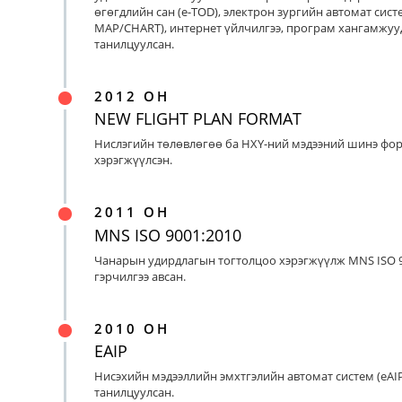
өгөгдлийн сан (e-TOD), электрон зургийн автомат систе
MAP/CHART), интернет үйлчилгээ, програм хангамжуу
танилцуулсан.
2012 ОН
NEW FLIGHT PLAN FORMAT
Нислэгийн төлөвлөгөө ба НХҮ-ний мэдээний шинэ фо
хэрэгжүүлсэн.
2011 ОН
MNS ISO 9001:2010
Чанарын удирдлагын тогтолцоо хэрэгжүүлж MNS ISO 9
гэрчилгээ авсан.
2010 ОН
EAIP
Нисэхийн мэдээллийн эмхтгэлийн автомат систем (eAIP
танилцуулсан.