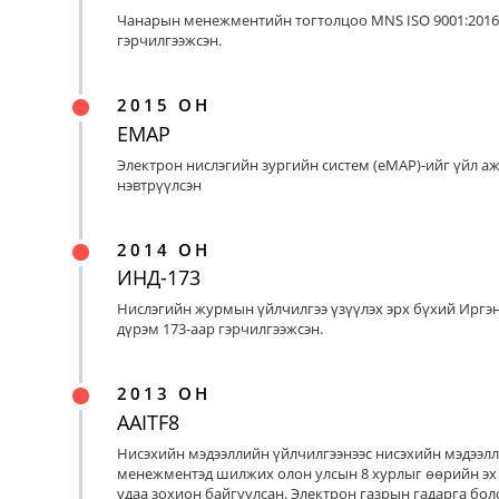
Чанарын менежментийн тогтолцоо MNS ISO 9001:2016
гэрчилгээжсэн.
2015 ОН
EMAP
Электрон нислэгийн зургийн систем (eMAP)-ийг үйл а
нэвтрүүлсэн
2014 ОН
ИНД-173
Нислэгийн журмын үйлчилгээ үзүүлэх эрх бүхий Иргэ
дүрэм 173-аар гэрчилгээжсэн.
2013 ОН
AAITF8
Нисэхийн мэдээллийн үйлчилгээнээс нисэхийн мэдээл
менежментэд шилжих олон улсын 8 хурлыг өөрийн эх
удаа зохион байгуулсан. Электрон газрын гадарга бо