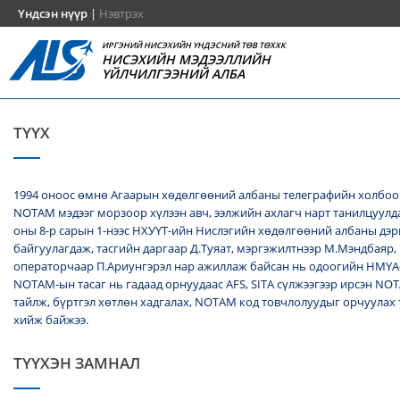
Үндсэн нүүр
|
Нэвтрэх
ИРГЭНИЙ НИСЭХИЙН ҮНДЭСНИЙ ТӨВ ТӨХХК
НИСЭХИЙН МЭДЭЭЛЛИЙН
ҮЙЛЧИЛГЭЭНИЙ АЛБА
ТҮҮХ
1994 оноос өмнө Агаарын хөдөлгөөний албаны телеграфийн холбоо
NОТАМ мэдээг морзоор хүлээн авч, ээлжийн ахлагч нарт танилцуулда
оны 8-р сарын 1-нээс НХУҮТ-ийн Нислэгийн хөдөлгөөний албаны дэ
байгуулагдаж, тасгийн даргаар Д.Туяат, мэргэжилтнээр М.Мэндбаяр,
операторчаар П.Ариунгэрэл нар ажиллаж байсан нь одоогийн НМҮА
NOTAM-ын тасаг нь гадаад орнуудаас AFS, SITA сүлжээгээр ирсэн N
тайлж, бүртгэл хөтлөн хадгалах, NОТАМ код товчлолуудыг орчуулах
хийж байжээ.
ТҮҮХЭН ЗАМНАЛ