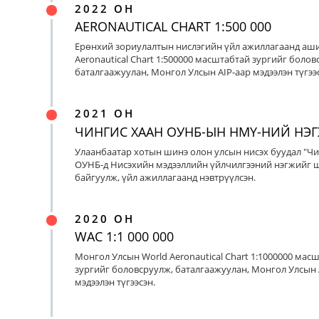
2022 ОН
AERONAUTICAL CHART 1:500 000
Ерөнхий зориулалтын нислэгийн үйл ажиллагаанд аш
Aeronautical Chart 1:500000 масштабтай зургийг болов
баталгаажуулан, Монгол Улсын AIP-аар мэдээлэн түгээс
2021 ОН
ЧИНГИС ХААН ОУНБ-ЫН НМҮ-НИЙ НЭ
Улаанбаатар хотын шинэ олон улсын нисэх буудал "Чи
ОУНБ-д Нисэхийн мэдээллийн үйлчилгээний нэгжийг 
байгуулж, үйл ажиллагаанд нэвтрүүлсэн.
2020 ОН
WAC 1:1 000 000
Монгол Улсын World Aeronautical Chart 1:1000000 мас
зургийг боловсруулж, баталгаажуулан, Монгол Улсын 
мэдээлэн түгээсэн.