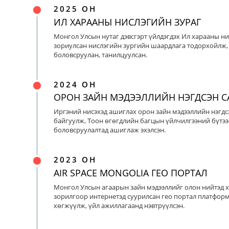
2025 ОН
ИЛ ХАРААНЫ НИСЛЭГИЙН ЗУРАГ
Монгол Улсын нутаг дэвсгэрт үйлдэгдэх Ил харааны ни
зориулсан нислэгийн зургийн шаардлага тодорхойлж, 
боловсруулан, танилцуулсан.
2024 ОН
ОРОН ЗАЙН МЭДЭЭЛЛИЙН НЭГДСЭН С
Иргэний нисэхэд ашиглах орон зайн мэдээллийн нэгдс
байгуулж, Тоон өгөгдлийн багцын үйлчилгээний бүтээ
боловсруулалтад ашиглаж эхэлсэн.
2023 ОН
AIR SPACE MONGOLIA ГЕО ПОРТАЛ
Монгол Улсын агаарын зайн мэдээллийг олон нийтэд х
зорилгоор интернетэд суурилсан гео портал платфор
хөгжүүлж, үйл ажиллагаанд нэвтрүүлсэн.