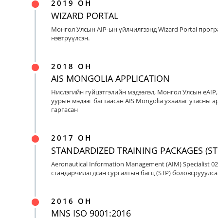
2019 ОН
WIZARD PORTAL
Монгол Улсын AIP-ын үйлчилгээнд Wizard Portal прог
нэвтрүүлсэн.
2018 ОН
AIS MONGOLIA APPLICATION
Нислэгийн гүйцэтгэлийн мэдээлэл, Монгол Улсын eAIP
уурын мэдээг багтаасан AIS Mongolia ухаалаг утасны ap
гаргасан
2017 ОН
STANDARDIZED TRAINING PACKAGES (ST
Aeronautical Information Management (AIM) Specialist 0
стандарчилагдсан сургалтын багц (STP) боловсрууулса
2016 ОН
MNS ISO 9001:2016