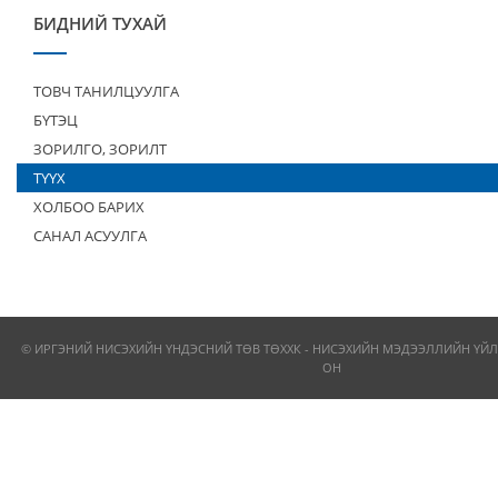
БИДНИЙ ТУХАЙ
ТОВЧ ТАНИЛЦУУЛГА
БҮТЭЦ
ЗОРИЛГО, ЗОРИЛТ
ТҮҮХ
ХОЛБОО БАРИХ
САНАЛ АСУУЛГА
© ИРГЭНИЙ НИСЭХИЙН ҮНДЭСНИЙ ТӨВ ТӨХХК - НИСЭХИЙН МЭДЭЭЛЛИЙН ҮЙЛ
ОН