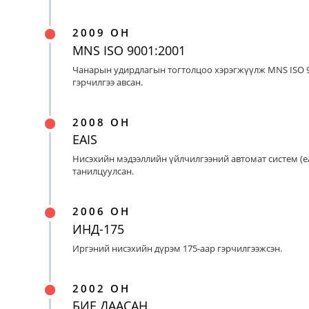
2009 ОН
MNS ISO 9001:2001
Чанарын удирдлагын тогтолцоо хэрэгжүүлж MNS ISO 9
гэрчилгээ авсан.
2008 ОН
EAIS
Нисэхийн мэдээллийн үйлчилгээний автомат систем (eA
танилцуулсан.
2006 ОН
ИНД-175
Иргэний нисэхийн дүрэм 175-аар гэрчилгээжсэн.
2002 ОН
БИЕ ДААСАН