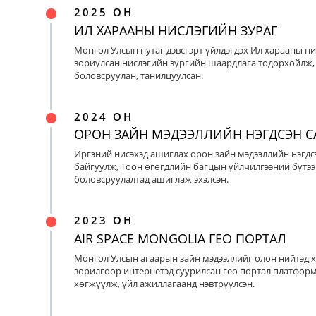
2025 ОН
ИЛ ХАРААНЫ НИСЛЭГИЙН ЗУРАГ
Монгол Улсын нутаг дэвсгэрт үйлдэгдэх Ил харааны ни
зориулсан нислэгийн зургийн шаардлага тодорхойлж, 
боловсруулан, танилцуулсан.
2024 ОН
ОРОН ЗАЙН МЭДЭЭЛЛИЙН НЭГДСЭН С
Иргэний нисэхэд ашиглах орон зайн мэдээллийн нэгдс
байгуулж, Тоон өгөгдлийн багцын үйлчилгээний бүтээ
боловсруулалтад ашиглаж эхэлсэн.
2023 ОН
AIR SPACE MONGOLIA ГЕО ПОРТАЛ
Монгол Улсын агаарын зайн мэдээллийг олон нийтэд х
зорилгоор интернетэд суурилсан гео портал платфор
хөгжүүлж, үйл ажиллагаанд нэвтрүүлсэн.