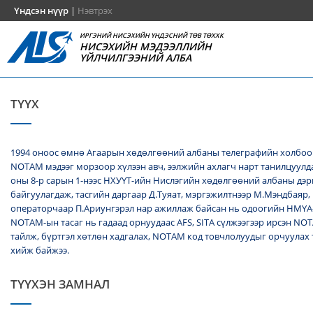
Үндсэн нүүр
|
Нэвтрэх
ИРГЭНИЙ НИСЭХИЙН ҮНДЭСНИЙ ТӨВ ТӨХХК
НИСЭХИЙН МЭДЭЭЛЛИЙН
ҮЙЛЧИЛГЭЭНИЙ АЛБА
ТҮҮХ
1994 оноос өмнө Агаарын хөдөлгөөний албаны телеграфийн холбоо
NОТАМ мэдээг морзоор хүлээн авч, ээлжийн ахлагч нарт танилцуулда
оны 8-р сарын 1-нээс НХУҮТ-ийн Нислэгийн хөдөлгөөний албаны дэ
байгуулагдаж, тасгийн даргаар Д.Туяат, мэргэжилтнээр М.Мэндбаяр,
операторчаар П.Ариунгэрэл нар ажиллаж байсан нь одоогийн НМҮА
NOTAM-ын тасаг нь гадаад орнуудаас AFS, SITA сүлжээгээр ирсэн N
тайлж, бүртгэл хөтлөн хадгалах, NОТАМ код товчлолуудыг орчуулах
хийж байжээ.
ТҮҮХЭН ЗАМНАЛ