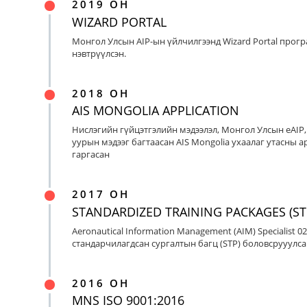
2019 ОН
WIZARD PORTAL
Монгол Улсын AIP-ын үйлчилгээнд Wizard Portal прог
нэвтрүүлсэн.
2018 ОН
AIS MONGOLIA APPLICATION
Нислэгийн гүйцэтгэлийн мэдээлэл, Монгол Улсын eAIP
уурын мэдээг багтаасан AIS Mongolia ухаалаг утасны ap
гаргасан
2017 ОН
STANDARDIZED TRAINING PACKAGES (ST
Aeronautical Information Management (AIM) Specialist 0
стандарчилагдсан сургалтын багц (STP) боловсрууулса
2016 ОН
MNS ISO 9001:2016