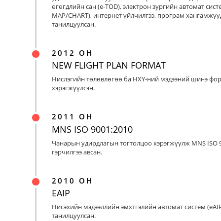
өгөгдлийн сан (e-TOD), электрон зургийн автомат систе
MAP/CHART), интернет үйлчилгээ, програм хангамжуу
танилцуулсан.
2012 ОН
NEW FLIGHT PLAN FORMAT
Нислэгийн төлөвлөгөө ба НХҮ-ний мэдээний шинэ фо
хэрэгжүүлсэн.
2011 ОН
MNS ISO 9001:2010
Чанарын удирдлагын тогтолцоо хэрэгжүүлж MNS ISO 9
гэрчилгээ авсан.
2010 ОН
EAIP
Нисэхийн мэдээллийн эмхтгэлийн автомат систем (eAIP
танилцуулсан.