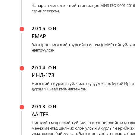
Чанарын менежментийн тогтолцоо MNS ISO 9001:2016
гэрчилгээжсэн.
2015 ОН
EMAP
Электрон нислэгийн зургийн систем (eMAP)-ийг үйл а
нэвтрүүлсэн
2014 ОН
ИНД-173
Нислэгийн журмын үйлчилгээ үзүүлэх эрх бүхий Иргэ
дүрэм 173-аар гэрчилгээжсэн.
2013 ОН
AAITF8
Нисэхийн мэдээллийн үйлчилгээнээс нисэхийн мэдээл
менежментэд шилжих олон улсын 8 хурлыг өөрийн эх
удаа зохион байгуулсан. Электрон газрын гадарга бо