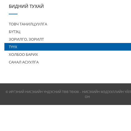
БИДНИЙ ТУХАЙ
ТОВЧ ТАНИЛЦУУЛГА
БҮТЭЦ
ЗОРИЛГО, ЗОРИЛТ
ТҮҮХ
ХОЛБОО БАРИХ
САНАЛ АСУУЛГА
© ИРГЭНИЙ НИСЭХИЙН ҮНДЭСНИЙ ТӨВ ТӨХХК - НИСЭХИЙН МЭДЭЭЛЛИЙН ҮЙЛ
ОН