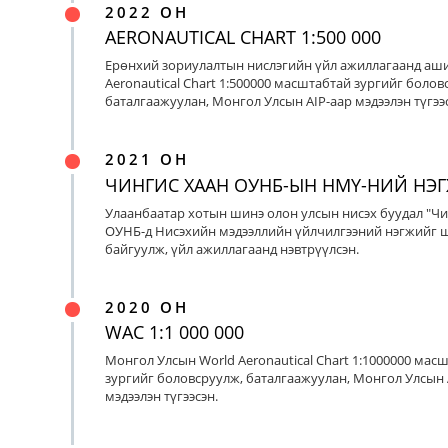
2022 ОН
AERONAUTICAL CHART 1:500 000
Ерөнхий зориулалтын нислэгийн үйл ажиллагаанд аш
Aeronautical Chart 1:500000 масштабтай зургийг болов
баталгаажуулан, Монгол Улсын AIP-аар мэдээлэн түгээс
2021 ОН
ЧИНГИС ХААН ОУНБ-ЫН НМҮ-НИЙ НЭ
Улаанбаатар хотын шинэ олон улсын нисэх буудал "Чи
ОУНБ-д Нисэхийн мэдээллийн үйлчилгээний нэгжийг 
байгуулж, үйл ажиллагаанд нэвтрүүлсэн.
2020 ОН
WAC 1:1 000 000
Монгол Улсын World Aeronautical Chart 1:1000000 мас
зургийг боловсруулж, баталгаажуулан, Монгол Улсын 
мэдээлэн түгээсэн.