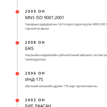
2009 ОН
MNS ISO 9001:2001
Чанарын удирдлагын тогтолцоо хэрэгжүүлж MNS ISO 9
гэрчилгээ авсан.
2008 ОН
EAIS
Нисэхийн мэдээллийн үйлчилгээний автомат систем (eA
танилцуулсан.
2006 ОН
ИНД-175
Иргэний нисэхийн дүрэм 175-аар гэрчилгээжсэн.
2002 ОН
БИЕ ДААСАН