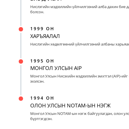
Нислэгийн мэдээллийн үйлчилгээний алба дахин бие д
болсон.
1999 ОН
ХАРЪЯАЛАЛ
Нислэгийн хөдөлгөөний үйлчилгээний албаны харьяан
1995 ОН
МОНГОЛ УЛСЫН AIP
Монгол Улсын Нисэхийн мэдээллийн эмхтгэл (AIP)-ийг
эхэлсэн.
1994 ОН
ОЛОН УЛСЫН NOTAM-ЫН НЭГЖ
Монгол Улсын NOTAM-ын нэгж байгуулагдан, олон ул
бүртгэгдсэн.