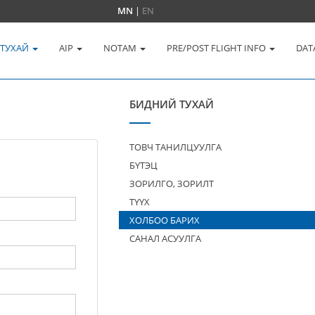
MN
|
EN
 ТУХАЙ
AIP
NOTAM
PRE/POST FLIGHT INFO
DAT
БИДНИЙ ТУХАЙ
ТОВЧ ТАНИЛЦУУЛГА
БҮТЭЦ
ЗОРИЛГО, ЗОРИЛТ
ТҮҮХ
ХОЛБОО БАРИХ
САНАЛ АСУУЛГА