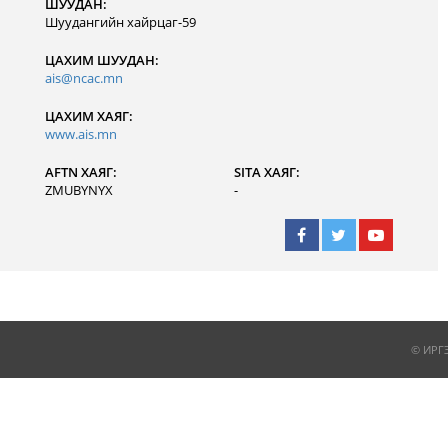
ШУУДАН:
Шуудангийн хайрцаг-59
ЦАХИМ ШУУДАН:
ais@ncac.mn
ЦАХИМ ХАЯГ:
www.ais.mn
AFTN ХАЯГ:
SITA ХАЯГ:
ZMUBYNYX
-
© ИРГ