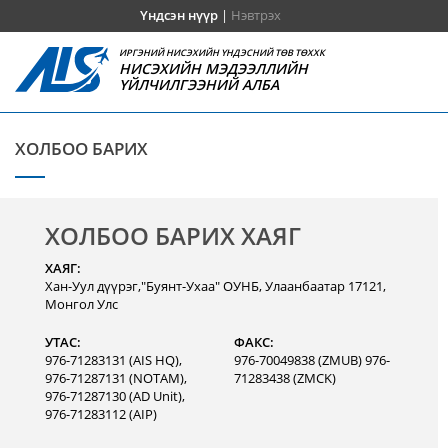
Үндсэн нүүр
|
Нэвтрэх
ИРГЭНИЙ НИСЭХИЙН ҮНДЭСНИЙ ТӨВ ТӨХХК
НИСЭХИЙН МЭДЭЭЛЛИЙН
ҮЙЛЧИЛГЭЭНИЙ АЛБА
ХОЛБОО БАРИХ
ХОЛБОО БАРИХ ХАЯГ
ХАЯГ:
Хан-Уул дүүрэг,"Буянт-Ухаа" ОУНБ, Улаанбаатар 17121,
Монгол Улс
УТАС:
ФАКС:
976-71283131 (AIS HQ),
976-70049838 (ZMUB) 976-
976-71287131 (NOTAM),
71283438 (ZMCK)
976-71287130 (AD Unit),
976-71283112 (AIP)