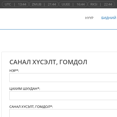
UTC
|
13:44
ZMUB
|
21:44
UUEE
|
16:44
RKSI
|
22:44
НҮҮР
БИДНИЙ
САНАЛ ХҮСЭЛТ, ГОМДОЛ
НЭР*:
ЦАХИМ ШУУДАН*:
САНАЛ ХҮСЭЛТ, ГОМДОЛ*: