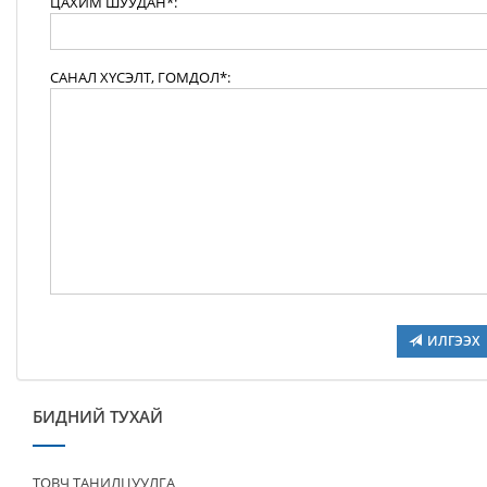
ЦАХИМ ШУУДАН*:
САНАЛ ХҮСЭЛТ, ГОМДОЛ*:
ИЛГЭЭХ
БИДНИЙ ТУХАЙ
ТОВЧ ТАНИЛЦУУЛГА