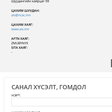
Шуудангийн хайрцаг-59
ЦАХИМ ШУУДАН:
ais@ncac.mn
ЦАХИМ ХАЯГ:
www.ais.mn
AFTN ХАЯГ:
ZMUBYNYX
SITA ХАЯГ:
-
САНАЛ ХҮСЭЛТ, ГОМДОЛ
НЭР*: