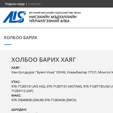
Үндсэн нүүр
|
Нэвтрэх
ИРГЭНИЙ НИСЭХИЙН ҮНДЭСНИЙ ТӨВ ТӨХХК
НИСЭХИЙН МЭДЭЭЛЛИЙН
ҮЙЛЧИЛГЭЭНИЙ АЛБА
ХОЛБОО БАРИХ
ХОЛБОО БАРИХ ХАЯГ
ХАЯГ:
Хан-Уул дүүрэг,"Буянт-Ухаа" ОУНБ, Улаанбаатар 17121, Монгол 
УТАС:
976-71283131 (AIS HQ), 976-71287131 (NOTAM), 976-71287130 (AD Un
71283112 (AIP)
ФАКС:
976-70049838 (ZMUB) 976-71283438 (ZMCK)
ШУУДАН: