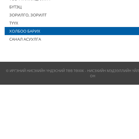
БҮТЭЦ
ЗОРИЛГО, ЗОРИЛТ
ТҮҮХ
ХОЛБОО БАРИХ
САНАЛ АСУУЛГА
© ИРГЭНИЙ НИСЭХИЙН ҮНДЭСНИЙ ТӨВ ТӨХХК - НИСЭХИЙН МЭДЭЭЛЛИЙН ҮЙЛ
ОН