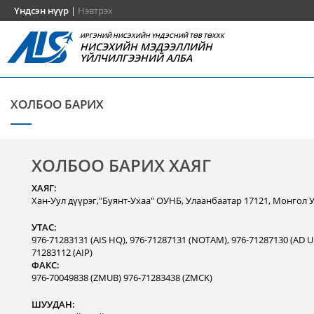
Үндсэн нүүр
|
Нэвтрэх
ИРГЭНИЙ НИСЭХИЙН ҮНДЭСНИЙ ТӨВ ТӨХХК
НИСЭХИЙН МЭДЭЭЛЛИЙН
ҮЙЛЧИЛГЭЭНИЙ АЛБА
ХОЛБОО БАРИХ
ХОЛБОО БАРИХ ХАЯГ
ХАЯГ:
Хан-Уул дүүрэг,"Буянт-Ухаа" ОУНБ, Улаанбаатар 17121, Монгол 
УТАС:
976-71283131 (AIS HQ), 976-71287131 (NOTAM), 976-71287130 (AD Un
71283112 (AIP)
ФАКС:
976-70049838 (ZMUB) 976-71283438 (ZMCK)
ШУУДАН: