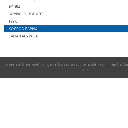
БҮТЭЦ
ЗОРИЛГО, ЗОРИЛТ
ТҮҮХ
ХОЛБОО БАРИХ
САНАЛ АСУУЛГА
© ИРГЭНИЙ НИСЭХИЙН ҮНДЭСНИЙ ТӨВ ТӨХХК - НИСЭХИЙН МЭДЭЭЛЛИЙН ҮЙЛ
ОН