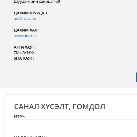
Шуудангийн хайрцаг-59
ЦАХИМ ШУУДАН:
ais@ncac.mn
ЦАХИМ ХАЯГ:
www.ais.mn
AFTN ХАЯГ:
ZMUBYNYX
SITA ХАЯГ:
-
САНАЛ ХҮСЭЛТ, ГОМДОЛ
НЭР*: