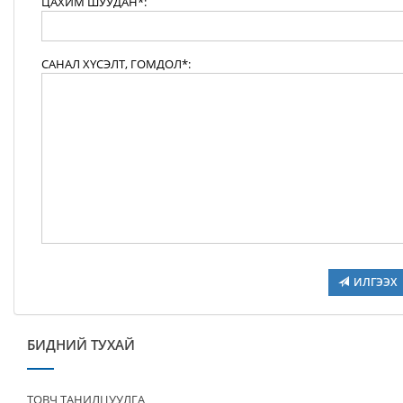
ЦАХИМ ШУУДАН*:
САНАЛ ХҮСЭЛТ, ГОМДОЛ*:
ИЛГЭЭХ
БИДНИЙ ТУХАЙ
ТОВЧ ТАНИЛЦУУЛГА