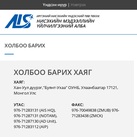
Үндсэн нүүр
|
Нэвтрэх
ИРГЭНИЙ НИСЭХИЙН ҮНДЭСНИЙ ТӨВ ТӨХХК
НИСЭХИЙН МЭДЭЭЛЛИЙН
ҮЙЛЧИЛГЭЭНИЙ АЛБА
ХОЛБОО БАРИХ
ХОЛБОО БАРИХ ХАЯГ
ХАЯГ:
Хан-Уул дүүрэг,"Буянт-Ухаа" ОУНБ, Улаанбаатар 17121,
Монгол Улс
УТАС:
ФАКС:
976-71283131 (AIS HQ),
976-70049838 (ZMUB) 976-
976-71287131 (NOTAM),
71283438 (ZMCK)
976-71287130 (AD Unit),
976-71283112 (AIP)