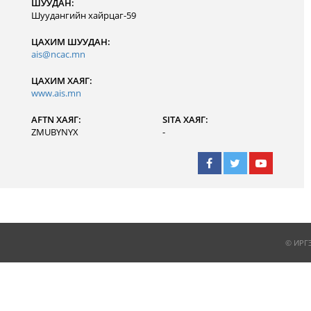
ШУУДАН:
Шуудангийн хайрцаг-59
ЦАХИМ ШУУДАН:
ais@ncac.mn
ЦАХИМ ХАЯГ:
www.ais.mn
AFTN ХАЯГ:
SITA ХАЯГ:
ZMUBYNYX
-
© ИРГ