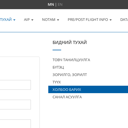
MN
|
EN
 ТУХАЙ
AIP
NOTAM
PRE/POST FLIGHT INFO
DAT
БИДНИЙ ТУХАЙ
ТОВЧ ТАНИЛЦУУЛГА
БҮТЭЦ
ЗОРИЛГО, ЗОРИЛТ
ТҮҮХ
ХОЛБОО БАРИХ
САНАЛ АСУУЛГА