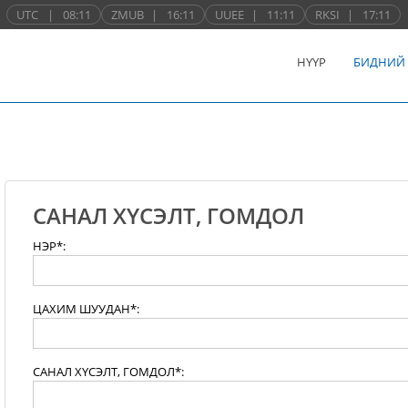
UTC
|
08:11
ZMUB
|
16:11
UUEE
|
11:11
RKSI
|
17:11
НҮҮР
БИДНИЙ
САНАЛ ХҮСЭЛТ, ГОМДОЛ
НЭР*:
ЦАХИМ ШУУДАН*:
САНАЛ ХҮСЭЛТ, ГОМДОЛ*: