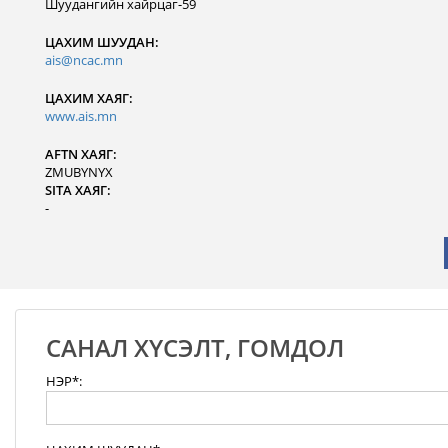
Шуудангийн хайрцаг-59
ЦАХИМ ШУУДАН:
ais@ncac.mn
ЦАХИМ ХАЯГ:
www.ais.mn
AFTN ХАЯГ:
ZMUBYNYX
SITA ХАЯГ:
-
САНАЛ ХҮСЭЛТ, ГОМДОЛ
НЭР*: