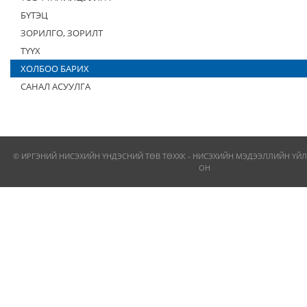
БҮТЭЦ
ЗОРИЛГО, ЗОРИЛТ
ТҮҮХ
ХОЛБОО БАРИХ
САНАЛ АСУУЛГА
© ИРГЭНИЙ НИСЭХИЙН ҮНДЭСНИЙ ТӨВ ТӨХХК - НИСЭХИЙН МЭДЭЭЛЛИЙН ҮЙЛ
ОН