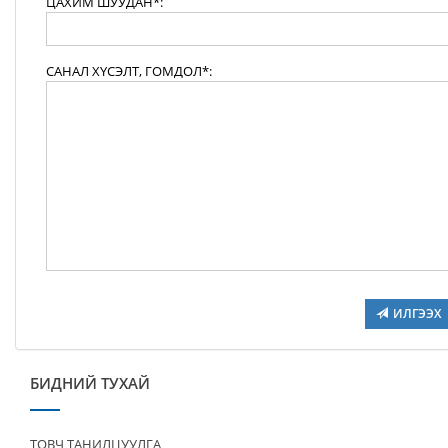
ЦАХИМ ШУУДАН*:
САНАЛ ХҮСЭЛТ, ГОМДОЛ*:
ИЛГЭЭХ
БИДНИЙ ТУХАЙ
ТОВЧ ТАНИЛЦУУЛГА