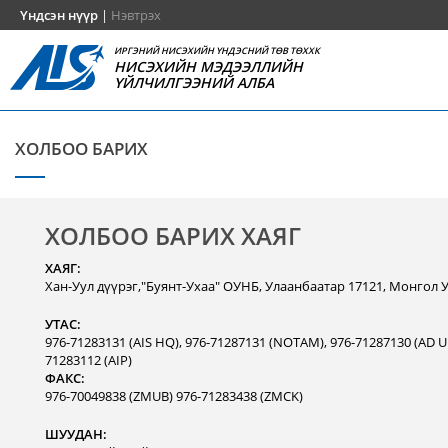
Үндсэн нүүр
|
Нэвтрэх
ИРГЭНИЙ НИСЭХИЙН ҮНДЭСНИЙ ТӨВ ТӨХХК
НИСЭХИЙН МЭДЭЭЛЛИЙН
ҮЙЛЧИЛГЭЭНИЙ АЛБА
ХОЛБОО БАРИХ
ХОЛБОО БАРИХ ХАЯГ
ХАЯГ:
Хан-Уул дүүрэг,"Буянт-Ухаа" ОУНБ, Улаанбаатар 17121, Монгол 
УТАС:
976-71283131 (AIS HQ), 976-71287131 (NOTAM), 976-71287130 (AD Un
71283112 (AIP)
ФАКС:
976-70049838 (ZMUB) 976-71283438 (ZMCK)
ШУУДАН: