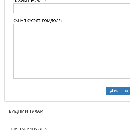
ЦАХИМ ШУУДАН*:
САНАЛ ХҮСЭЛТ, ГОМДОЛ*:
ИЛГЭЭХ
БИДНИЙ ТУХАЙ
ТОВЧ ТАНИЛЦУУЛГА