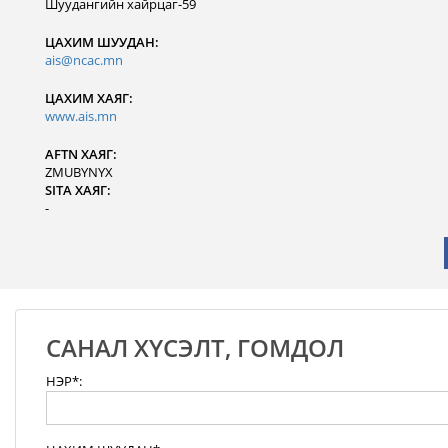
Шуудангийн хайрцаг-59
ЦАХИМ ШУУДАН:
ais@ncac.mn
ЦАХИМ ХАЯГ:
www.ais.mn
AFTN ХАЯГ:
ZMUBYNYX
SITA ХАЯГ:
-
САНАЛ ХҮСЭЛТ, ГОМДОЛ
НЭР*: