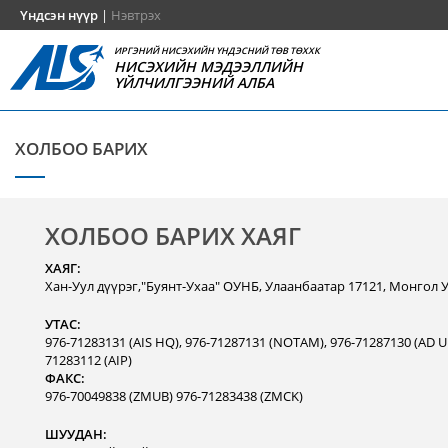
Үндсэн нүүр
|
Нэвтрэх
ИРГЭНИЙ НИСЭХИЙН ҮНДЭСНИЙ ТӨВ ТӨХХК
НИСЭХИЙН МЭДЭЭЛЛИЙН
ҮЙЛЧИЛГЭЭНИЙ АЛБА
ХОЛБОО БАРИХ
ХОЛБОО БАРИХ ХАЯГ
ХАЯГ:
Хан-Уул дүүрэг,"Буянт-Ухаа" ОУНБ, Улаанбаатар 17121, Монгол 
УТАС:
976-71283131 (AIS HQ), 976-71287131 (NOTAM), 976-71287130 (AD Un
71283112 (AIP)
ФАКС:
976-70049838 (ZMUB) 976-71283438 (ZMCK)
ШУУДАН: