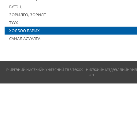
БҮТЭЦ
ЗОРИЛГО, ЗОРИЛТ
ТҮҮХ
ХОЛБОО БАРИХ
САНАЛ АСУУЛГА
© ИРГЭНИЙ НИСЭХИЙН ҮНДЭСНИЙ ТӨВ ТӨХХК - НИСЭХИЙН МЭДЭЭЛЛИЙН ҮЙЛ
ОН