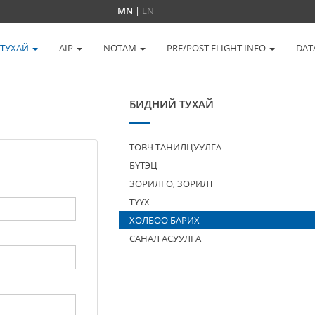
MN
|
EN
 ТУХАЙ
AIP
NOTAM
PRE/POST FLIGHT INFO
DAT
БИДНИЙ ТУХАЙ
ТОВЧ ТАНИЛЦУУЛГА
БҮТЭЦ
ЗОРИЛГО, ЗОРИЛТ
ТҮҮХ
ХОЛБОО БАРИХ
САНАЛ АСУУЛГА