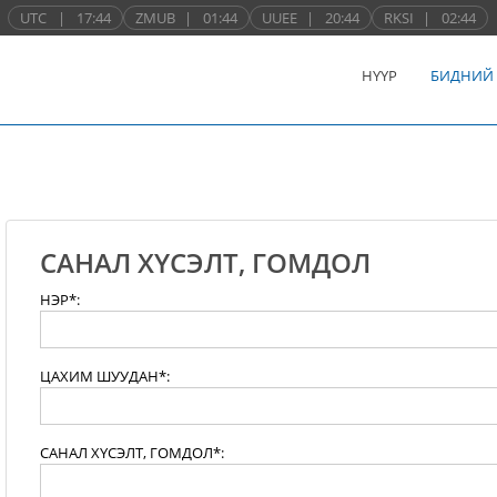
UTC
|
17:44
ZMUB
|
01:44
UUEE
|
20:44
RKSI
|
02:44
НҮҮР
БИДНИЙ
САНАЛ ХҮСЭЛТ, ГОМДОЛ
НЭР*:
ЦАХИМ ШУУДАН*:
САНАЛ ХҮСЭЛТ, ГОМДОЛ*: