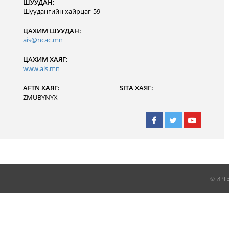
ШУУДАН:
Шуудангийн хайрцаг-59
ЦАХИМ ШУУДАН:
ais@ncac.mn
ЦАХИМ ХАЯГ:
www.ais.mn
AFTN ХАЯГ:
SITA ХАЯГ:
ZMUBYNYX
-
© ИРГ