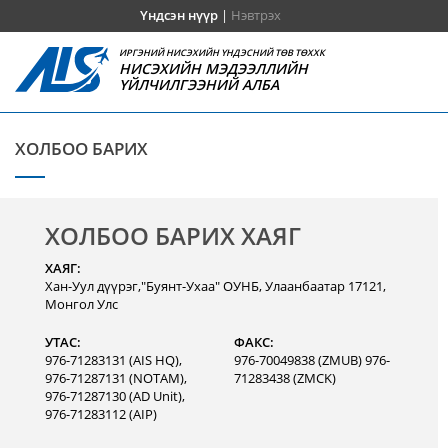
Үндсэн нүүр
|
Нэвтрэх
ИРГЭНИЙ НИСЭХИЙН ҮНДЭСНИЙ ТӨВ ТӨХХК
НИСЭХИЙН МЭДЭЭЛЛИЙН
ҮЙЛЧИЛГЭЭНИЙ АЛБА
ХОЛБОО БАРИХ
ХОЛБОО БАРИХ ХАЯГ
ХАЯГ:
Хан-Уул дүүрэг,"Буянт-Ухаа" ОУНБ, Улаанбаатар 17121,
Монгол Улс
УТАС:
ФАКС:
976-71283131 (AIS HQ),
976-70049838 (ZMUB) 976-
976-71287131 (NOTAM),
71283438 (ZMCK)
976-71287130 (AD Unit),
976-71283112 (AIP)