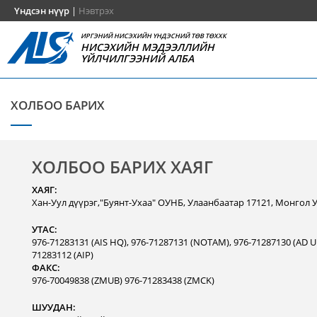
Үндсэн нүүр
|
Нэвтрэх
ИРГЭНИЙ НИСЭХИЙН ҮНДЭСНИЙ ТӨВ ТӨХХК
НИСЭХИЙН МЭДЭЭЛЛИЙН
ҮЙЛЧИЛГЭЭНИЙ АЛБА
ХОЛБОО БАРИХ
ХОЛБОО БАРИХ ХАЯГ
ХАЯГ:
Хан-Уул дүүрэг,"Буянт-Ухаа" ОУНБ, Улаанбаатар 17121, Монгол 
УТАС:
976-71283131 (AIS HQ), 976-71287131 (NOTAM), 976-71287130 (AD Un
71283112 (AIP)
ФАКС:
976-70049838 (ZMUB) 976-71283438 (ZMCK)
ШУУДАН: