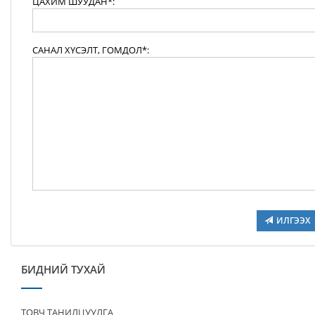
ЦАХИМ ШУУДАН*:
САНАЛ ХҮСЭЛТ, ГОМДОЛ*:
ИЛГЭЭХ
БИДНИЙ ТУХАЙ
ТОВЧ ТАНИЛЦУУЛГА