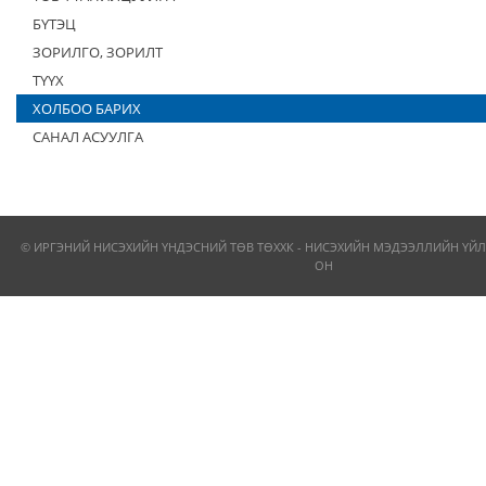
БҮТЭЦ
ЗОРИЛГО, ЗОРИЛТ
ТҮҮХ
ХОЛБОО БАРИХ
САНАЛ АСУУЛГА
© ИРГЭНИЙ НИСЭХИЙН ҮНДЭСНИЙ ТӨВ ТӨХХК - НИСЭХИЙН МЭДЭЭЛЛИЙН ҮЙЛ
ОН