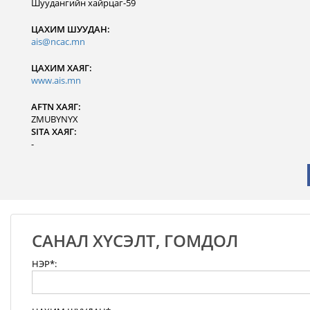
Шуудангийн хайрцаг-59
ЦАХИМ ШУУДАН:
ais@ncac.mn
ЦАХИМ ХАЯГ:
www.ais.mn
AFTN ХАЯГ:
ZMUBYNYX
SITA ХАЯГ:
-
САНАЛ ХҮСЭЛТ, ГОМДОЛ
НЭР*: