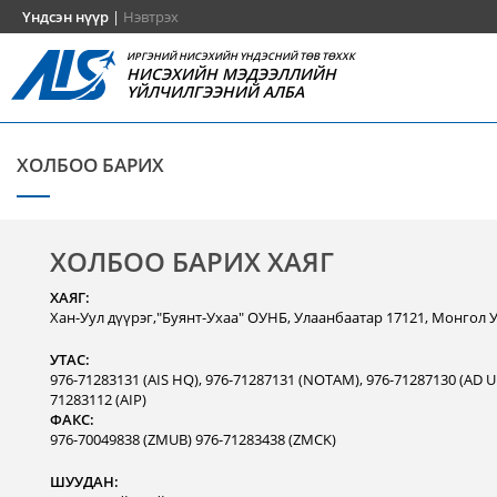
Үндсэн нүүр
|
Нэвтрэх
ИРГЭНИЙ НИСЭХИЙН ҮНДЭСНИЙ ТӨВ ТӨХХК
НИСЭХИЙН МЭДЭЭЛЛИЙН
ҮЙЛЧИЛГЭЭНИЙ АЛБА
ХОЛБОО БАРИХ
ХОЛБОО БАРИХ ХАЯГ
ХАЯГ:
Хан-Уул дүүрэг,"Буянт-Ухаа" ОУНБ, Улаанбаатар 17121, Монгол 
УТАС:
976-71283131 (AIS HQ), 976-71287131 (NOTAM), 976-71287130 (AD Un
71283112 (AIP)
ФАКС:
976-70049838 (ZMUB) 976-71283438 (ZMCK)
ШУУДАН: