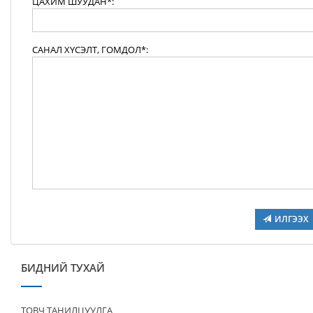
ЦАХИМ ШУУДАН*:
САНАЛ ХҮСЭЛТ, ГОМДОЛ*:
ИЛГЭЭХ
БИДНИЙ ТУХАЙ
ТОВЧ ТАНИЛЦУУЛГА