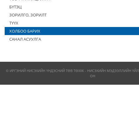
БҮТЭЦ
ЗОРИЛГО, ЗОРИЛТ
ТҮҮХ
ХОЛБОО БАРИХ
САНАЛ АСУУЛГА
© ИРГЭНИЙ НИСЭХИЙН ҮНДЭСНИЙ ТӨВ ТӨХХК - НИСЭХИЙН МЭДЭЭЛЛИЙН ҮЙЛ
ОН