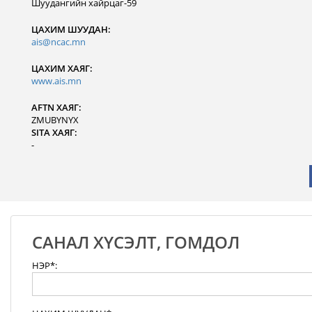
Шуудангийн хайрцаг-59
ЦАХИМ ШУУДАН:
ais@ncac.mn
ЦАХИМ ХАЯГ:
www.ais.mn
AFTN ХАЯГ:
ZMUBYNYX
SITA ХАЯГ:
-
САНАЛ ХҮСЭЛТ, ГОМДОЛ
НЭР*: