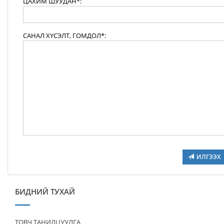
ЦАХИМ ШУУДАН*:
САНАЛ ХҮСЭЛТ, ГОМДОЛ*:
ИЛГЭЭХ
БИДНИЙ ТУХАЙ
ТОВЧ ТАНИЛЦУУЛГА