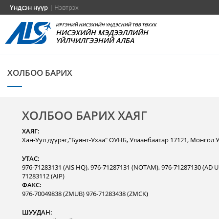
Үндсэн нүүр
|
Нэвтрэх
ИРГЭНИЙ НИСЭХИЙН ҮНДЭСНИЙ ТӨВ ТӨХХК
НИСЭХИЙН МЭДЭЭЛЛИЙН
ҮЙЛЧИЛГЭЭНИЙ АЛБА
ХОЛБОО БАРИХ
ХОЛБОО БАРИХ ХАЯГ
ХАЯГ:
Хан-Уул дүүрэг,"Буянт-Ухаа" ОУНБ, Улаанбаатар 17121, Монгол 
УТАС:
976-71283131 (AIS HQ), 976-71287131 (NOTAM), 976-71287130 (AD Un
71283112 (AIP)
ФАКС:
976-70049838 (ZMUB) 976-71283438 (ZMCK)
ШУУДАН: