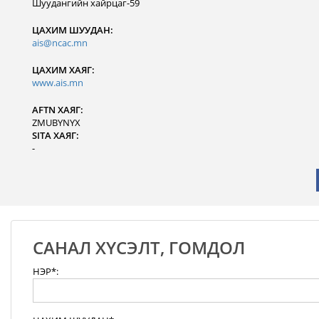
Шуудангийн хайрцаг-59
ЦАХИМ ШУУДАН:
ais@ncac.mn
ЦАХИМ ХАЯГ:
www.ais.mn
AFTN ХАЯГ:
ZMUBYNYX
SITA ХАЯГ:
-
САНАЛ ХҮСЭЛТ, ГОМДОЛ
НЭР*: