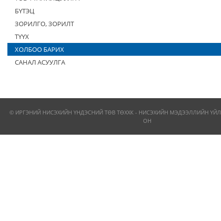
БҮТЭЦ
ЗОРИЛГО, ЗОРИЛТ
ТҮҮХ
ХОЛБОО БАРИХ
САНАЛ АСУУЛГА
© ИРГЭНИЙ НИСЭХИЙН ҮНДЭСНИЙ ТӨВ ТӨХХК - НИСЭХИЙН МЭДЭЭЛЛИЙН ҮЙЛ
ОН