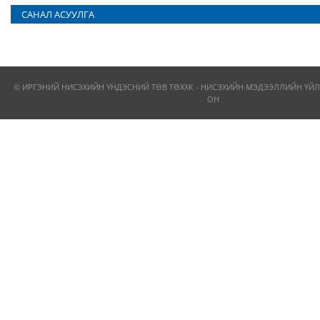
САНАЛ АСУУЛГА
© ИРГЭНИЙ НИСЭХИЙН ҮНДЭСНИЙ ТӨВ ТӨХХК - НИСЭХИЙН МЭДЭЭЛЛИЙН ҮЙЛ
ОН