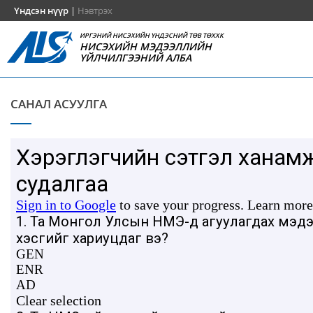
Үндсэн нүүр
|
Нэвтрэх
ИРГЭНИЙ НИСЭХИЙН ҮНДЭСНИЙ ТӨВ ТӨХХК
НИСЭХИЙН МЭДЭЭЛЛИЙН
ҮЙЛЧИЛГЭЭНИЙ АЛБА
САНАЛ АСУУЛГА