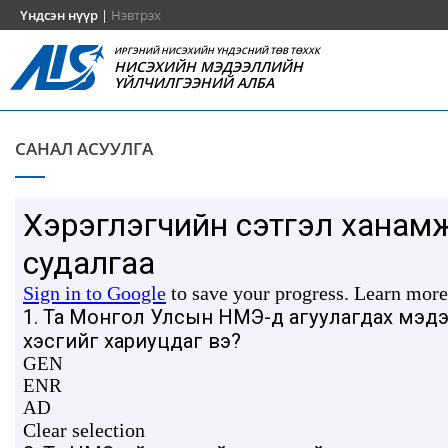
Үндсэн нүүр
|
Нэвтрэх
ИРГЭНИЙ НИСЭХИЙН ҮНДЭСНИЙ ТӨВ ТӨХХК
НИСЭХИЙН МЭДЭЭЛЛИЙН
ҮЙЛЧИЛГЭЭНИЙ АЛБА
САНАЛ АСУУЛГА