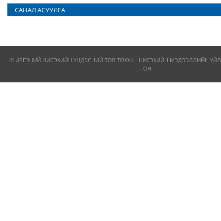
САНАЛ АСУУЛГА
© ИРГЭНИЙ НИСЭХИЙН ҮНДЭСНИЙ ТӨВ ТӨХХК - НИСЭХИЙН МЭДЭЭЛЛИЙН ҮЙЛ
ОН