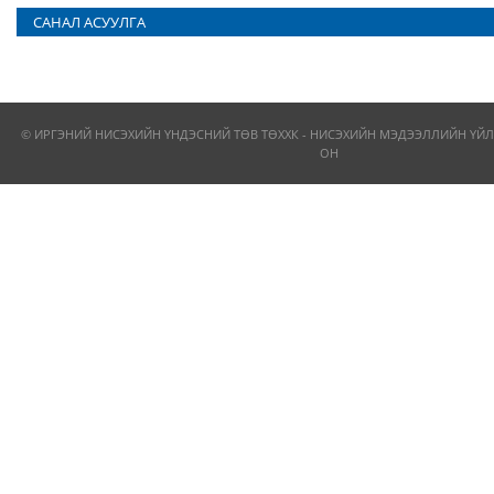
САНАЛ АСУУЛГА
© ИРГЭНИЙ НИСЭХИЙН ҮНДЭСНИЙ ТӨВ ТӨХХК - НИСЭХИЙН МЭДЭЭЛЛИЙН ҮЙЛ
ОН