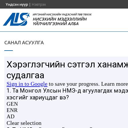
Үндсэн нүүр
|
Нэвтрэх
ИРГЭНИЙ НИСЭХИЙН ҮНДЭСНИЙ ТӨВ ТӨХХК
НИСЭХИЙН МЭДЭЭЛЛИЙН
ҮЙЛЧИЛГЭЭНИЙ АЛБА
САНАЛ АСУУЛГА