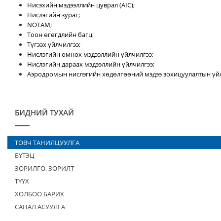
Нисэхийн мэдээллийн цуврал (AIC);
Нислэгийн зураг;
NOTAM;
Тоон өгөгдлийн багц;
Түгээх үйлчилгээ;
Нислэгийн өмнөх мэдээллийн үйлчилгээ;
Нислэгийн дараах мэдээллийн үйлчилгээ;
Аэродромын нислэгийн хөдөлгөөний мэдээ зохицуулалтын үйл
БИДНИЙ ТУХАЙ
ТОВЧ ТАНИЛЦУУЛГА
БҮТЭЦ
ЗОРИЛГО, ЗОРИЛТ
ТҮҮХ
ХОЛБОО БАРИХ
САНАЛ АСУУЛГА