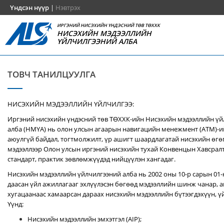
Үндсэн нүүр
|
Нэвтрэх
ИРГЭНИЙ НИСЭХИЙН ҮНДЭСНИЙ ТӨВ ТӨХХК
НИСЭХИЙН МЭДЭЭЛЛИЙН
ҮЙЛЧИЛГЭЭНИЙ АЛБА
ТОВЧ ТАНИЛЦУУЛГА
НИСЭХИЙН МЭДЭЭЛЛИЙН ҮЙЛЧИЛГЭЭ:
Иргэний нисэхийн үндэсний төв ТӨХХК-ийн Нисэхийн мэдээллийн ү
алба (НМҮА) нь
олон улсын агаарын навигацийн менежмент (ATM)-
аюулгүй байдал, тогтмолжилт, үр ашигт шаардлагатай нисэхийн өгө
мэдээллээр Олон улсын иргэний нисэхийн тухай Конвенцын Хавсралт 
стандарт, практик зөвлөмжүүдэд нийцүүлэн хангадаг.
Нисэхийн мэдээллийн үйлчилгээний алба нь 2002 оны 10-р сарын 01
даасан үйл ажиллагааг эхлүүлэсэн бөгөөд мэдээллийн шинж чанар, аг
хугацаанаас хамаарсан дараах нисэхийн мэдээллийн бүтээгдэхүүн, үй
Үүнд:
Нисэхийн мэдээллийн эмхэтгэл (AIP);