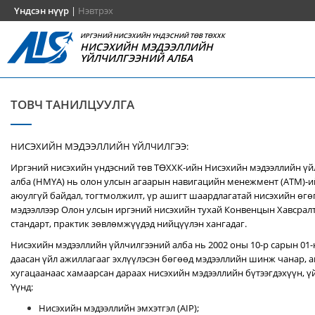
Үндсэн нүүр
|
Нэвтрэх
ИРГЭНИЙ НИСЭХИЙН ҮНДЭСНИЙ ТӨВ ТӨХХК
НИСЭХИЙН МЭДЭЭЛЛИЙН
ҮЙЛЧИЛГЭЭНИЙ АЛБА
ТОВЧ ТАНИЛЦУУЛГА
НИСЭХИЙН МЭДЭЭЛЛИЙН ҮЙЛЧИЛГЭЭ:
Иргэний нисэхийн үндэсний төв ТӨХХК-ийн Нисэхийн мэдээллийн ү
алба (НМҮА) нь
олон улсын агаарын навигацийн менежмент (ATM)-
аюулгүй байдал, тогтмолжилт, үр ашигт шаардлагатай нисэхийн өгө
мэдээллээр Олон улсын иргэний нисэхийн тухай Конвенцын Хавсралт 
стандарт, практик зөвлөмжүүдэд нийцүүлэн хангадаг.
Нисэхийн мэдээллийн үйлчилгээний алба нь 2002 оны 10-р сарын 01
даасан үйл ажиллагааг эхлүүлэсэн бөгөөд мэдээллийн шинж чанар, аг
хугацаанаас хамаарсан дараах нисэхийн мэдээллийн бүтээгдэхүүн, үй
Үүнд:
Нисэхийн мэдээллийн эмхэтгэл (AIP);