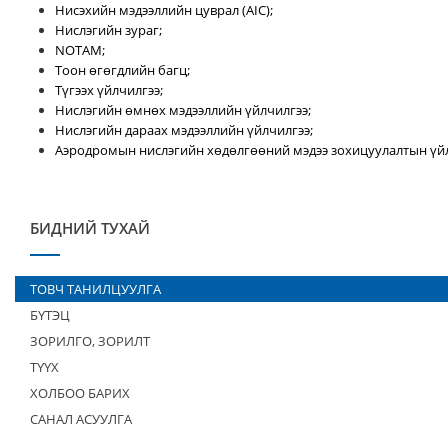
Нисэхийн мэдээллийн цуврал (AIC);
Нислэгийн зураг;
NOTAM;
Тоон өгөгдлийн багц;
Түгээх үйлчилгээ;
Нислэгийн өмнөх мэдээллийн үйлчилгээ;
Нислэгийн дараах мэдээллийн үйлчилгээ;
Аэродромын нислэгийн хөдөлгөөний мэдээ зохицуулалтын үйл
БИДНИЙ ТУХАЙ
ТОВЧ ТАНИЛЦУУЛГА
БҮТЭЦ
ЗОРИЛГО, ЗОРИЛТ
ТҮҮХ
ХОЛБОО БАРИХ
САНАЛ АСУУЛГА