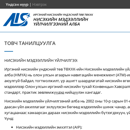
Үндсэн нүүр
|
Нэвтрэх
ИРГЭНИЙ НИСЭХИЙН ҮНДЭСНИЙ ТӨВ ТӨХХК
НИСЭХИЙН МЭДЭЭЛЛИЙН
ҮЙЛЧИЛГЭЭНИЙ АЛБА
ТОВЧ ТАНИЛЦУУЛГА
НИСЭХИЙН МЭДЭЭЛЛИЙН ҮЙЛЧИЛГЭЭ:
Иргэний нисэхийн үндэсний төв ТӨХХК-ийн Нисэхийн мэдээллийн ү
алба (НМҮА) нь
олон улсын агаарын навигацийн менежмент (ATM)-
аюулгүй байдал, тогтмолжилт, үр ашигт шаардлагатай нисэхийн өгө
мэдээллээр Олон улсын иргэний нисэхийн тухай Конвенцын Хавсралт 
стандарт, практик зөвлөмжүүдэд нийцүүлэн хангадаг.
Нисэхийн мэдээллийн үйлчилгээний алба нь 2002 оны 10-р сарын 01
даасан үйл ажиллагааг эхлүүлэсэн бөгөөд мэдээллийн шинж чанар, аг
хугацаанаас хамаарсан дараах нисэхийн мэдээллийн бүтээгдэхүүн, үй
Үүнд:
Нисэхийн мэдээллийн эмхэтгэл (AIP);