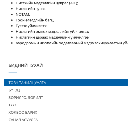
Нисэхийн мэдээллийн цуврал (AIC);
Нислэгийн зураг;
NOTAM;
Тоон өгөгдлийн багц;
Түгээх үйлчилгээ;
Нислэгийн өмнөх мэдээллийн үйлчилгээ;
Нислэгийн дараах мэдээллийн үйлчилгээ;
Аэродромын нислэгийн хөдөлгөөний мэдээ зохицуулалтын үйл
БИДНИЙ ТУХАЙ
ТОВЧ ТАНИЛЦУУЛГА
БҮТЭЦ
ЗОРИЛГО, ЗОРИЛТ
ТҮҮХ
ХОЛБОО БАРИХ
САНАЛ АСУУЛГА