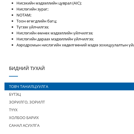
Нисэхийн мэдээллийн цуврал (AIC);
Нислэгийн зураг;
NOTAM;
Тоон өгөгдлийн багц;
Түгээх үйлчилгээ;
Нислэгийн өмнөх мэдээллийн үйлчилгээ;
Нислэгийн дараах мэдээллийн үйлчилгээ;
Аэродромын нислэгийн хөдөлгөөний мэдээ зохицуулалтын үйл
БИДНИЙ ТУХАЙ
ТОВЧ ТАНИЛЦУУЛГА
БҮТЭЦ
ЗОРИЛГО, ЗОРИЛТ
ТҮҮХ
ХОЛБОО БАРИХ
САНАЛ АСУУЛГА