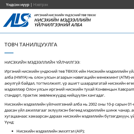
Үндсэн нүүр
|
Нэвтрэх
ИРГЭНИЙ НИСЭХИЙН ҮНДЭСНИЙ ТӨВ ТӨХХК
НИСЭХИЙН МЭДЭЭЛЛИЙН
ҮЙЛЧИЛГЭЭНИЙ АЛБА
ТОВЧ ТАНИЛЦУУЛГА
НИСЭХИЙН МЭДЭЭЛЛИЙН ҮЙЛЧИЛГЭЭ:
Иргэний нисэхийн үндэсний төв ТӨХХК-ийн Нисэхийн мэдээллийн ү
алба (НМҮА) нь
олон улсын агаарын навигацийн менежмент (ATM)-
аюулгүй байдал, тогтмолжилт, үр ашигт шаардлагатай нисэхийн өгө
мэдээллээр Олон улсын иргэний нисэхийн тухай Конвенцын Хавсралт 
стандарт, практик зөвлөмжүүдэд нийцүүлэн хангадаг.
Нисэхийн мэдээллийн үйлчилгээний алба нь 2002 оны 10-р сарын 01
даасан үйл ажиллагааг эхлүүлэсэн бөгөөд мэдээллийн шинж чанар, аг
хугацаанаас хамаарсан дараах нисэхийн мэдээллийн бүтээгдэхүүн, үй
Үүнд:
Нисэхийн мэдээллийн эмхэтгэл (AIP);