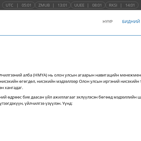
UTC
|
05:01
ZMUB
|
13:01
UUEE
|
08:01
RKSI
|
14:01
НҮҮР
БИДНИЙ
лчилгээний алба (НМҮА) нь
олон улсын агаарын навигацийн менежмен
нисэхийн өгөгдөл, нисэхийн мэдээллээр Олон улсын иргэний нисэхийн
эн хангадаг.
ний өдрөөс бие даасан үйл ажиллагааг эхлүүлэсэн бөгөөд мэдээллийн ш
тээгдэхүүн, үйлчилгээ үзүүлэн. Үүнд: