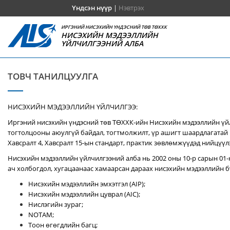
Үндсэн нүүр
|
Нэвтрэх
ИРГЭНИЙ НИСЭХИЙН ҮНДЭСНИЙ ТӨВ ТӨХХК
НИСЭХИЙН МЭДЭЭЛЛИЙН
ҮЙЛЧИЛГЭЭНИЙ АЛБА
ТОВЧ ТАНИЛЦУУЛГА
НИСЭХИЙН МЭДЭЭЛЛИЙН ҮЙЛЧИЛГЭЭ:
Иргэний нисэхийн үндэсний төв ТӨХХК-ийн Нисэхийн мэдээллийн үй
тогтолцооны аюулгүй байдал, тогтмолжилт, үр ашигт шаардлагатай 
Хавсралт 4, Хавсралт 15-ын стандарт, практик зөвлөмжүүдэд нийцүүл
Нисэхийн мэдээллийн үйлчилгээний алба нь 2002 оны 10-р сарын 01-
ач холбогдол, хугацаанаас хамаарсан дараах нисэхийн мэдээллийн бү
Нисэхийн мэдээллийн эмхэтгэл (AIP);
Нисэхийн мэдээллийн цуврал (AIC);
Нислэгийн зураг;
NOTAM;
Тоон өгөгдлийн багц;