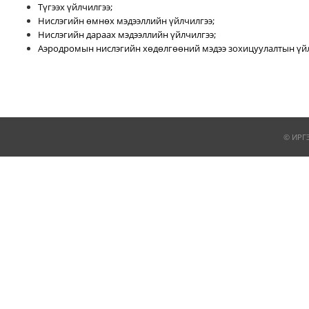
Түгээх үйлчилгээ;
Нислэгийн өмнөх мэдээллийн үйлчилгээ;
Нислэгийн дараах мэдээллийн үйлчилгээ;
Аэродромын нислэгийн хөдөлгөөний мэдээ зохицуулалтын үйл
© ИРГ