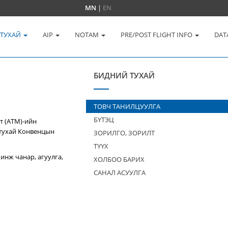
MN
|
EN
 ТУХАЙ
AIP
NOTAM
PRE/POST FLIGHT INFO
DAT
БИДНИЙ ТУХАЙ
ТОВЧ ТАНИЛЦУУЛГА
БҮТЭЦ
т (ATM)-ийн
 тухай Конвенцын
ЗОРИЛГО, ЗОРИЛТ
ТҮҮХ
инж чанар, агуулга,
ХОЛБОО БАРИХ
САНАЛ АСУУЛГА