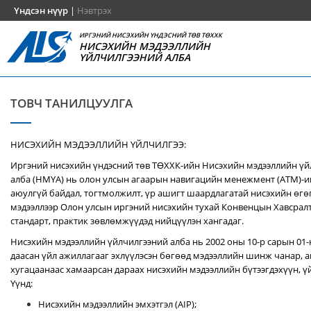
Үндсэн нүүр
|
Нэвтрэх
ИРГЭНИЙ НИСЭХИЙН ҮНДЭСНИЙ ТӨВ ТӨХХК
НИСЭХИЙН МЭДЭЭЛЛИЙН
ҮЙЛЧИЛГЭЭНИЙ АЛБА
ТОВЧ ТАНИЛЦУУЛГА
НИСЭХИЙН МЭДЭЭЛЛИЙН ҮЙЛЧИЛГЭЭ:
Иргэний нисэхийн үндэсний төв ТӨХХК-ийн Нисэхийн мэдээллийн ү
алба (НМҮА) нь
олон улсын агаарын навигацийн менежмент (ATM)-
аюулгүй байдал, тогтмолжилт, үр ашигт шаардлагатай нисэхийн өгө
мэдээллээр Олон улсын иргэний нисэхийн тухай Конвенцын Хавсралт 
стандарт, практик зөвлөмжүүдэд нийцүүлэн хангадаг.
Нисэхийн мэдээллийн үйлчилгээний алба нь 2002 оны 10-р сарын 01
даасан үйл ажиллагааг эхлүүлэсэн бөгөөд мэдээллийн шинж чанар, аг
хугацаанаас хамаарсан дараах нисэхийн мэдээллийн бүтээгдэхүүн, үй
Үүнд:
Нисэхийн мэдээллийн эмхэтгэл (AIP);