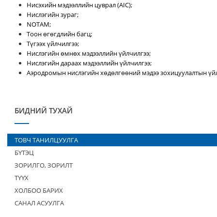
Нисэхийн мэдээллийн цуврал (AIC);
Нислэгийн зураг;
NOTAM;
Тоон өгөгдлийн багц;
Түгээх үйлчилгээ;
Нислэгийн өмнөх мэдээллийн үйлчилгээ;
Нислэгийн дараах мэдээллийн үйлчилгээ;
Аэродромын нислэгийн хөдөлгөөний мэдээ зохицуулалтын үйл
БИДНИЙ ТУХАЙ
ТОВЧ ТАНИЛЦУУЛГА
БҮТЭЦ
ЗОРИЛГО, ЗОРИЛТ
ТҮҮХ
ХОЛБОО БАРИХ
САНАЛ АСУУЛГА