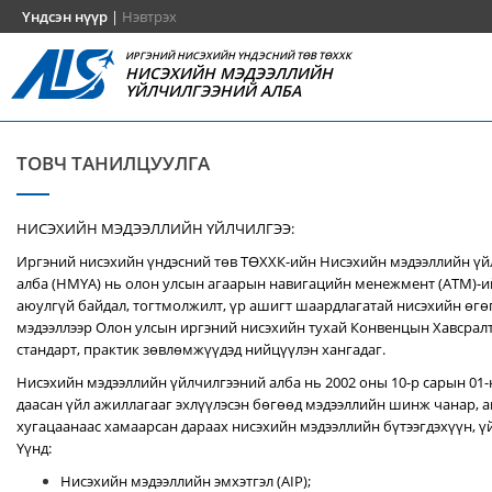
Үндсэн нүүр
|
Нэвтрэх
ИРГЭНИЙ НИСЭХИЙН ҮНДЭСНИЙ ТӨВ ТӨХХК
НИСЭХИЙН МЭДЭЭЛЛИЙН
ҮЙЛЧИЛГЭЭНИЙ АЛБА
ТОВЧ ТАНИЛЦУУЛГА
НИСЭХИЙН МЭДЭЭЛЛИЙН ҮЙЛЧИЛГЭЭ:
Иргэний нисэхийн үндэсний төв ТӨХХК-ийн Нисэхийн мэдээллийн ү
алба (НМҮА) нь
олон улсын агаарын навигацийн менежмент (ATM)-
аюулгүй байдал, тогтмолжилт, үр ашигт шаардлагатай нисэхийн өгө
мэдээллээр Олон улсын иргэний нисэхийн тухай Конвенцын Хавсралт 
стандарт, практик зөвлөмжүүдэд нийцүүлэн хангадаг.
Нисэхийн мэдээллийн үйлчилгээний алба нь 2002 оны 10-р сарын 01
даасан үйл ажиллагааг эхлүүлэсэн бөгөөд мэдээллийн шинж чанар, аг
хугацаанаас хамаарсан дараах нисэхийн мэдээллийн бүтээгдэхүүн, үй
Үүнд:
Нисэхийн мэдээллийн эмхэтгэл (AIP);