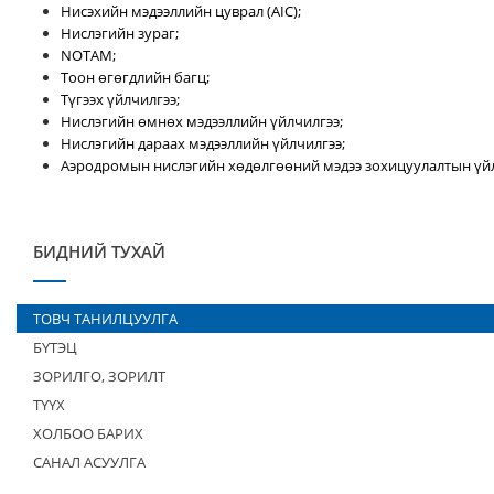
Нисэхийн мэдээллийн цуврал (AIC);
Нислэгийн зураг;
NOTAM;
Тоон өгөгдлийн багц;
Түгээх үйлчилгээ;
Нислэгийн өмнөх мэдээллийн үйлчилгээ;
Нислэгийн дараах мэдээллийн үйлчилгээ;
Аэродромын нислэгийн хөдөлгөөний мэдээ зохицуулалтын үйл
БИДНИЙ ТУХАЙ
ТОВЧ ТАНИЛЦУУЛГА
БҮТЭЦ
ЗОРИЛГО, ЗОРИЛТ
ТҮҮХ
ХОЛБОО БАРИХ
САНАЛ АСУУЛГА