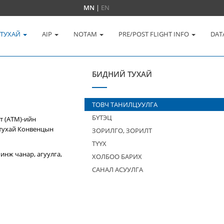
MN
|
EN
 ТУХАЙ
AIP
NOTAM
PRE/POST FLIGHT INFO
DAT
БИДНИЙ ТУХАЙ
ТОВЧ ТАНИЛЦУУЛГА
БҮТЭЦ
т (ATM)-ийн
 тухай Конвенцын
ЗОРИЛГО, ЗОРИЛТ
ТҮҮХ
инж чанар, агуулга,
ХОЛБОО БАРИХ
САНАЛ АСУУЛГА