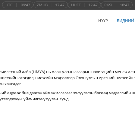
UTC
|
09:47
ZMUB
|
17:47
UUEE
|
12:47
RKSI
|
18:47
НҮҮР
БИДНИЙ
лчилгээний алба (НМҮА) нь
олон улсын агаарын навигацийн менежмен
нисэхийн өгөгдөл, нисэхийн мэдээллээр Олон улсын иргэний нисэхийн
эн хангадаг.
ний өдрөөс бие даасан үйл ажиллагааг эхлүүлэсэн бөгөөд мэдээллийн ш
тээгдэхүүн, үйлчилгээ үзүүлэн. Үүнд: