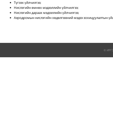
Түгээх үйлчилгээ;
Нислэгийн өмнөх мэдээллийн үйлчилгээ;
Нислэгийн дараах мэдээллийн үйлчилгээ;
Аэродромын нислэгийн хөдөлгөөний мэдээ зохицуулалтын үйл
© ИРГ