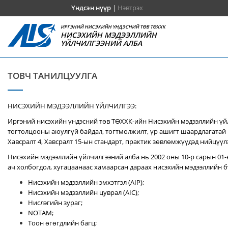
Үндсэн нүүр
|
Нэвтрэх
ИРГЭНИЙ НИСЭХИЙН ҮНДЭСНИЙ ТӨВ ТӨХХК
НИСЭХИЙН МЭДЭЭЛЛИЙН
ҮЙЛЧИЛГЭЭНИЙ АЛБА
ТОВЧ ТАНИЛЦУУЛГА
НИСЭХИЙН МЭДЭЭЛЛИЙН ҮЙЛЧИЛГЭЭ:
Иргэний нисэхийн үндэсний төв ТӨХХК-ийн Нисэхийн мэдээллийн үй
тогтолцооны аюулгүй байдал, тогтмолжилт, үр ашигт шаардлагатай 
Хавсралт 4, Хавсралт 15-ын стандарт, практик зөвлөмжүүдэд нийцүүл
Нисэхийн мэдээллийн үйлчилгээний алба нь 2002 оны 10-р сарын 01-
ач холбогдол, хугацаанаас хамаарсан дараах нисэхийн мэдээллийн бү
Нисэхийн мэдээллийн эмхэтгэл (AIP);
Нисэхийн мэдээллийн цуврал (AIC);
Нислэгийн зураг;
NOTAM;
Тоон өгөгдлийн багц;